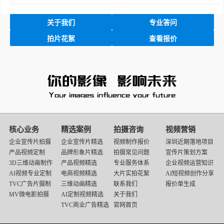
关于我们
专业答问
拍片花絮
查看报价
映
画
核心业务
精选案例
拍摄咨询
视频营销
传
企业宣传片拍摄
企业宣传片精选
视频制作报价
深圳近期落地项目
媒
产品视频定制
品牌形象片精选
拍摄常见问题
宣传片策划方案
底
3D三维动画制作
产品视频精选
专业服务体系
企业视频运营知识
部
AI视频专业定制
电商视频精选
大片实拍花絮
AI短视频创作分享
导
TVC广告片摄制
三维动画精选
联系我们
报价单生成
航
MV微电影拍摄
AI定制视频精选
关于我们
TVC商业广告精选
官网首页