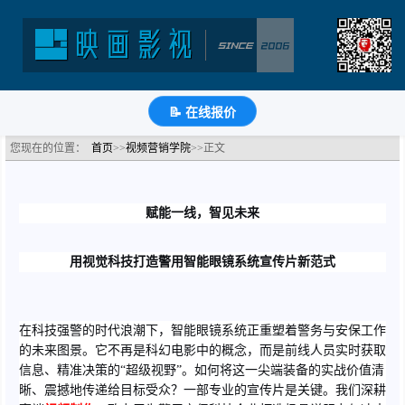
智能眼镜系统宣传片的视觉科技新范式
分类：视频营销学院
浏览：556次
更新时间：
2025-11-18
🔗
分享到
微
博
Q
QQ
豆
知
📝
📝 在线报价
您现在的位置：
首页
>>
视频营销学院
>>正文
赋能一线，智见未来
用视觉科技打造警用智能眼镜系统宣传片新范式
在科技强警的时代浪潮下，智能眼镜系统正重塑着警务与安保工作
的未来图景。它不再是科幻电影中的概念，而是前线人员实时获取
信息、精准决策的“超级视野”。如何将这一尖端装备的实战价值清
晰、震撼地传递给目标受众？一部专业的宣传片是关键。我们深耕