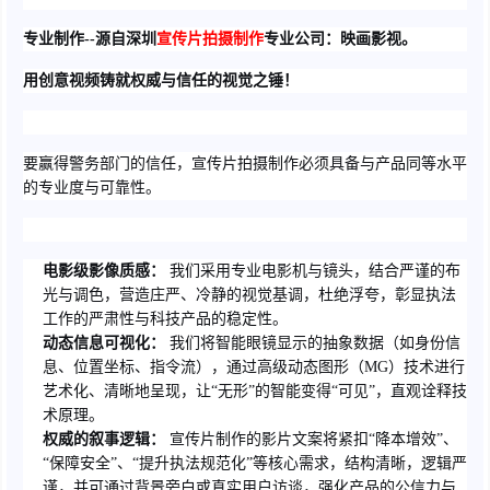
专业制作--源自深圳
宣传片拍摄制作
专业公司：映画影视。
用创意视频铸就权威与信任的视觉之锤！
要赢得警务部门的信任，宣传片拍摄制作必须具备与产品同等水平
的专业度与可靠性。
电影级影像质感：
我们采用专业电影机与镜头，结合严谨的布
光与调色，营造庄严、冷静的视觉基调，杜绝浮夸，彰显执法
工作的严肃性与科技产品的稳定性。
动态信息可视化：
我们将智能眼镜显示的抽象数据（如身份信
息、位置坐标、指令流），通过高级动态图形（MG）技术进行
艺术化、清晰地呈现，让“无形”的智能变得“可见”，直观诠释技
术原理。
权威的叙事逻辑：
宣传片制作的影片文案将紧扣“降本增效”、
“保障安全”、“提升执法规范化”等核心需求，结构清晰，逻辑严
谨，并可通过背景旁白或真实用户访谈，强化产品的公信力与