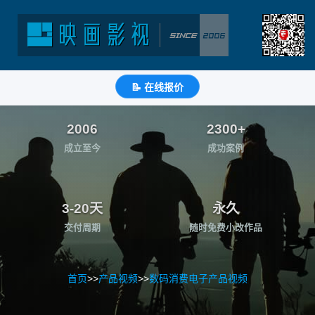
数码消费电子产品视频
专业数码消费电子产品视频拍摄制作，传递核心价值，提升市场转
化力
📝 在线报价
2006
2300+
成立至今
成功案例
3-20天
永久
交付周期
随时免费小改作品
首页
>>
产品视频
>>
数码消费电子产品视频