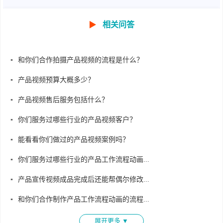
▶
相关问答
和你们合作拍摄产品视频的流程是什么？
产品视频预算大概多少？
产品视频售后服务包括什么？
你们服务过哪些行业的产品视频客户？
能看看你们做过的产品视频案例吗？
你们服务过哪些行业的产品工作流程动画...
产品宣传视频成品完成后还能帮偶尔修改...
和你们合作制作产品工作流程动画的流程...
展开更多 ▼