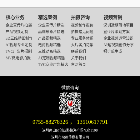
映
画
核心业务
精选案例
拍摄咨询
视频营销
传
企业宣传片拍摄
企业宣传片精选
视频制作报价
深圳近期落地项目
媒
产品视频定制
品牌形象片精选
拍摄常见问题
宣传片策划方案
底
3D三维动画制作
产品视频精选
专业服务体系
企业视频运营知识
部
AI视频专业定制
电商视频精选
大片实拍花絮
AI短视频创作分享
导
TVC广告片摄制
三维动画精选
联系我们
报价单生成
航
MV微电影拍摄
AI定制视频精选
关于我们
TVC商业广告精选
官网首页
微信咨询
微信号：13510617791
0755-88278326
，
13510617791
深圳南山区创业路怡海广场东座1108
深圳市映画传媒有限公司