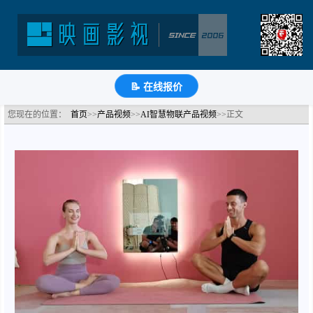
智能镜子-智能化妆镜产品视频宣传片
分类：AI智慧物联产品视频
浏览：6019次
更新时间：
2026-02-21
🔗
分享到
微
博
Q
QQ
豆
知
📝
📝 在线报价
您现在的位置：
首页
>>
产品视频
>>
AI智慧物联产品视频
>>正文