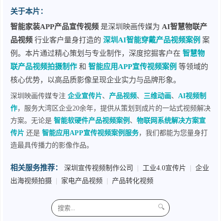
关于本片：
智能家装APP产品宣传视频
是深圳映画传媒为
AI智慧物联产
品视频
行业客户量身打造的
深圳AI智能穿戴产品视频案例
案
例。本片通过精心策划与专业制作，深度挖掘客户在
智慧物
联产品视频拍摄制作
和
智能应用APP宣传视频案例
等领域的
核心优势，以高品质影像呈现企业实力与品牌形象。
深圳映画传媒专注
企业宣传片
、
产品视频
、
三维动画
、
AI视频制
作
，服务大湾区企业20余年，提供从策划到成片的一站式视频解决
方案。无论是
智能软硬件产品视频案例
、
物联网系统解决方案宣
传片
还是
智能应用APP宣传视频案例服务
，我们都能为您量身打
造最具传播力的影像作品。
相关服务推荐：
深圳宣传视频制作公司
|
工业4.0宣传片
|
企业
出海视频拍摄
|
家电产品视频
|
产品转化视频
🔍