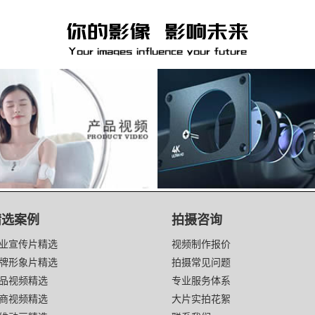
精选案例
拍摄咨询
业宣传片精选
视频制作报价
牌形象片精选
拍摄常见问题
品视频精选
专业服务体系
商视频精选
大片实拍花絮