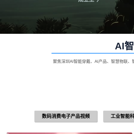
AI
聚焦深圳AI智能穿戴、AI产品、智慧物联
数码消费电子产品视频
工业智能