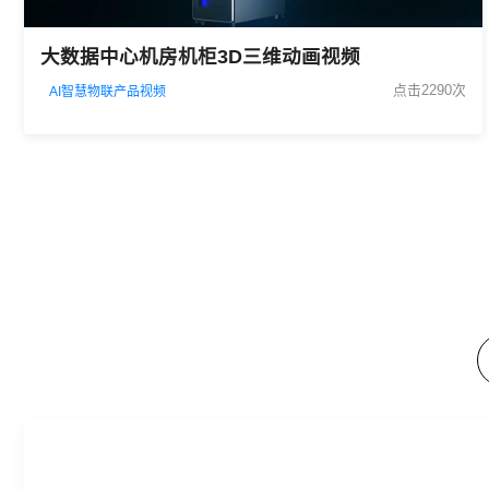
大数据中心机房机柜3D三维动画视频
点击2290次
AI智慧物联产品视频