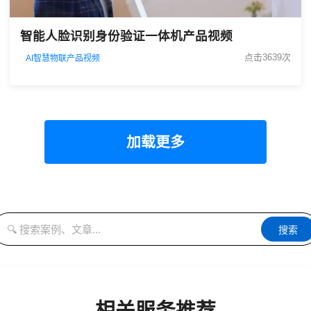
智能人脸识别身份验证一体机产品视频
点击3639次
AI智慧物联产品视频
加载更多
搜索
相关服务推荐