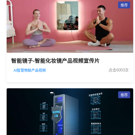
推荐
智能镜子-智能化妆镜产品视频宣传片
点击6003次
AI智慧物联产品视频
推荐