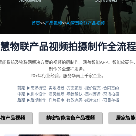
首页
>>
产品视频
>>
AI智慧物联产品视频
智慧物联产品视频拍摄制作全流
、智能系统及物联网解决方案的视频拍摄制作。涵盖智能APP、智能软硬
制作的全流程服务。
20+年行业经验，服务华南上千家企业。
前期
▶需求梳理 ·实地堪景 ·方案策划 ·报价提案 ·合同签约
中期
▶脚本设计 ·演员统筹 ·场景确认 ·器材筹备 ·现场拍摄
后期
▶后期制作 ·样片初审 ·修改完善 ·成片交付 ·项目存档
科技产品视频
精密智能装备产品视频
居家智能