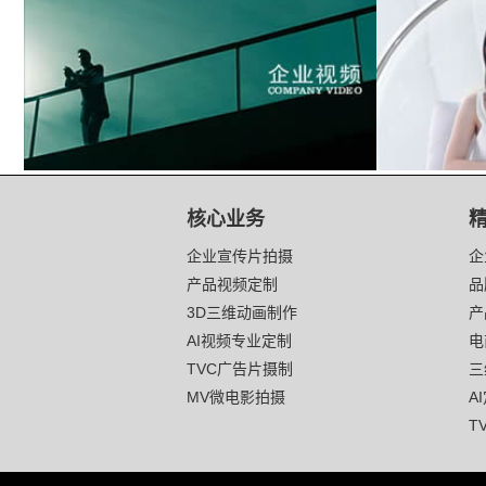
映
画
核心业务
传
媒
企业宣传片拍摄
企
底
产品视频定制
品
部
3D三维动画制作
产
导
航
AI视频专业定制
电
TVC广告片摄制
三
MV微电影拍摄
A
T