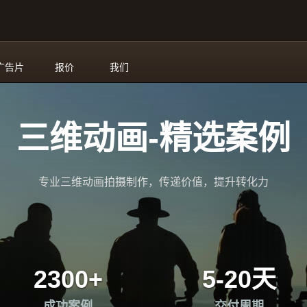
广告片
报价
我们
三维动画-精选案例
专业三维动画拍摄制作，传递价值，提升转化力
2300+
5-20天
成功案例
交付周期