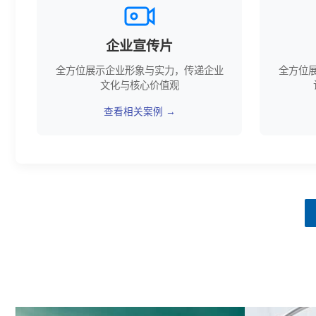
企业宣传片
全方位展示企业形象与实力，传递企业
全方位
文化与核心价值观
查看相关案例 →