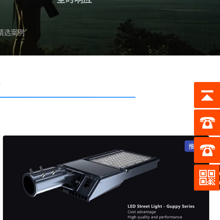
精选案例
推荐