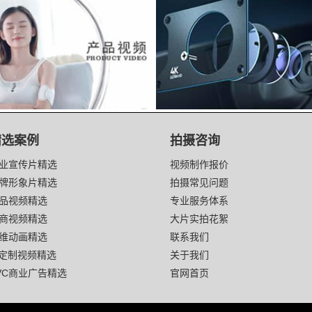
精选案例
拍摄咨询
业宣传片精选
视频制作报价
牌形象片精选
拍摄常见问题
品视频精选
专业服务体系
商视频精选
大片实拍花絮
维动画精选
联系我们
I定制视频精选
关于我们
VC商业广告精选
官网首页