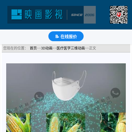
PLA可降解口罩动画宣传视频
分类：医疗医学三维动画
浏览：3112次
更新时间：
2022-08-27
🔗
分享到
微
博
Q
QQ
豆
知
📝
📝 在线报价
您现在的位置：
首页
>>
3D动画
>>
医疗医学三维动画
>>正文