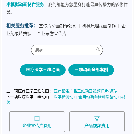
术模拟动画制作服务
，我们都能为您量身打造最具传播力的影像作
品。
相关服务推荐：
宣传片动画制作公司
|
机械原理动画制作
|
企
业纪录片拍摄
|
企业荣誉宣传片
🔍
医疗医学三维动画
三维动画全部案例
上一项医疗医学三维动画：
医疗设备产品三维动画视频样片-迈瑞
下一项医疗医学三维动画：
医学检测动画-全自动凝血检测设备动画视
频
企业宣传片费用
产品视频费用