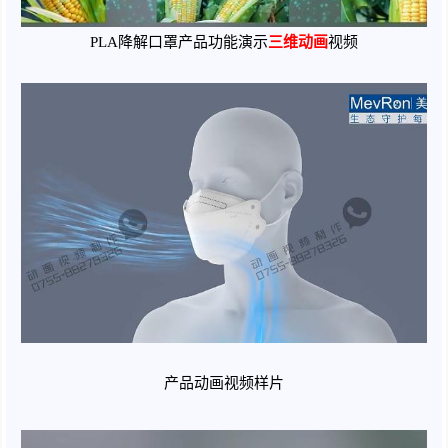
PLA降解口罩产品功能演示
三维动画
视频
产品动画视频样片