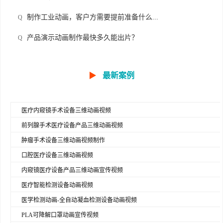
制作工业动画，客户方需要提前准备什么...
Q
产品演示动画制作最快多久能出片？
Q
▶
最新案例
医疗内窥镜手术设备三维动画视频
前列腺手术医疗设备产品三维动画视频
肿瘤手术设备三维动画视频制作
口腔医疗设备三维动画视频
内窥镜医疗设备产品三维动画宣传视频
医疗智能检测设备动画视频
医学检测动画-全自动凝血检测设备动画视频
PLA可降解口罩动画宣传视频