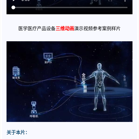
医学医疗产品设备
三维动画
演示视频参考案例样片
关于本片：