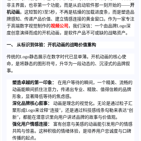
非主界面，也非第一个功能，而是从启动软件那一刻开始的——
开
机动画
。这短暂的3至5秒，不再是枯燥的加载进度条，而是塑造品
牌感知、传递产品价值、建立情感连接的黄金窗口。作为一家专注
于高端数字视觉制作的
视频公司
，我们深信：一个由品牌Logo深
度创意演绎而成的开机动画，是软件产品不可或缺的战略资产。
一、 从标识到体验：开机动画的战略价值重构
传统的Logo静态展示在数字时代已显单薄。开机动画的核心使
命，是将静态的图形符号，升华为一段动态的、沉浸式的品牌叙
事。
塑造卓越的第一印象：
在用户等待的瞬间，一个精美、流畅的
动画能瞬间抓住注意力，传递出专业、精致、值得信赖的品牌
形象，显著降低等待的焦虑感。
深化品牌核心叙事：
动画是理念的视觉化。无论是通过粒子汇
聚形成Logo来诠释“连接”，还是通过科技感线条勾勒来表达“创
新”，都能在潜意识里向用户讲述品牌的故事与价值观。
强化用户情感连接：
富有创意与美感的动画能引发用户的情感
共鸣与惊喜。这种积极的情绪体验，是培养用户忠诚度与口碑
传播的起点。