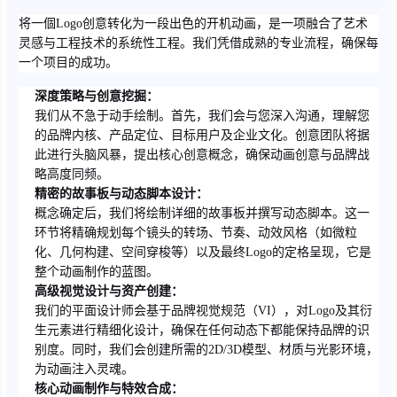
将一個Logo创意转化为一段出色的开机动画，是一项融合了艺术
灵感与工程技术的系统性工程。我们凭借成熟的专业流程，确保每
一个项目的成功。
深度策略与创意挖掘：
我们从不急于动手绘制。首先，我们会与您深入沟通，理解您
的品牌内核、产品定位、目标用户及企业文化。创意团队将据
此进行头脑风暴，提出核心创意概念，确保动画创意与品牌战
略高度同频。
精密的故事板与动态脚本设计：
概念确定后，我们将绘制详细的故事板并撰写动态脚本。这一
环节将精确规划每个镜头的转场、节奏、动效风格（如微粒
化、几何构建、空间穿梭等）以及最终Logo的定格呈现，它是
整个动画制作的蓝图。
高级视觉设计与资产创建：
我们的平面设计师会基于品牌视觉规范（VI），对Logo及其衍
生元素进行精细化设计，确保在任何动态下都能保持品牌的识
别度。同时，我们会创建所需的2D/3D模型、材质与光影环境，
为动画注入灵魂。
核心动画制作与特效合成：