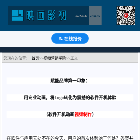
赋能品牌第一印象：将Logo转化为震撼的软件开机动
画视频
分类：视频营销学院
浏览：923次
更新时间：
2025-11-18
📝 在线报价
🔗
分享到
微
博
Q
QQ
豆
知
📝
您现在的位置：
首页
>>
视频营销学院
>>正文
赋能品牌第一印象：
用专业动画，将Logo转化为震撼的软件开机体验
（软件开机动画
视频制作
）
在软件与应用无处不在的今天，用户的首次体验始于何处？答案并