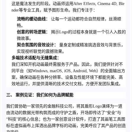
这是魔法发生的阶段。动画师运用After Effects, Cinema 4D, Ble
nder等专业工具，赋予图形生命。我们专注于：
流畅的缓动曲线：
让每一个运动都符合自然规律，丝滑顺
畅。
创意的转场逻辑：
揭示Logo的过程本身就是一个引人入胜的
微故事。
契合氛围的音效设计：
量身定制或精准挑选音效与背景乐，
实现视听联觉的震撼效果。
多端技术适配与无缝集成：
我们深知开机动画最终需服务于产品。因此，我们提供针对不
同平台（如Windows, macOS, iOS, Android, Web）的全面输出方
案，确保动画在各种分辨率、设备及性能环境下都能完美、高
效地运行，并提供清晰的技术交付文档，方便开发团队集成。
三、 案例见证：我们如何为品牌赋能
我们曾协助一家领先的金融科技公司，将其盾形Logo演绎为一道
由流动的数据光带构筑而成的守护之盾，开场即传达了“安全”与
“科技”的核心信息；也为一家创意设计软件，打造了其画笔工具图
标在虚拟画布上挥洒出品牌字标的动画，完美呼应了其产品的创造