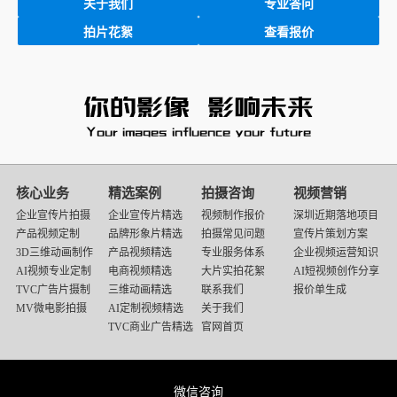
关于我们
专业答问
拍片花絮
查看报价
映
画
核心业务
精选案例
拍摄咨询
视频营销
传
企业宣传片拍摄
企业宣传片精选
视频制作报价
深圳近期落地项目
媒
产品视频定制
品牌形象片精选
拍摄常见问题
宣传片策划方案
底
3D三维动画制作
产品视频精选
专业服务体系
企业视频运营知识
部
AI视频专业定制
电商视频精选
大片实拍花絮
AI短视频创作分享
导
TVC广告片摄制
三维动画精选
联系我们
报价单生成
航
MV微电影拍摄
AI定制视频精选
关于我们
TVC商业广告精选
官网首页
微信咨询