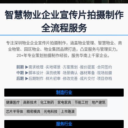
智慧物业企业宣传片拍摄制作
全流程服务
专注深圳物业企业宣传片拍摄制作，涵盖物业管理、智慧物业、商
业物管、园区物业、物业集团品牌打造，凸显服务与管理实力。
20+年专业策划拍摄制作经验，服务华南上千家企业。
前期
▶需求梳理 ·实地堪景 ·方案策划 ·报价提案 ·合同签约
中期
▶脚本设计 ·演员统筹 ·场景确认 ·器材筹备 ·现场拍摄
后期
▶后期制作 ·样片初审 ·修改完善 ·成片交付 ·项目存档
制造行业
健康医疗
高新技术
化工制药
家电家具
节能工控
地产建筑
芯片半导体
精密模具
光电科技
上市路演
服务行业