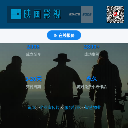
智慧物业-宣传片案例
传递价值 | 赋能发展 | 升级品牌
📝 在线报价
2006
2300+
成立至今
成功案例
3-20天
永久
交付周期
随时免费小改作品
首页
>>
企业宣传片
>>
服务行业
>>
智慧物业