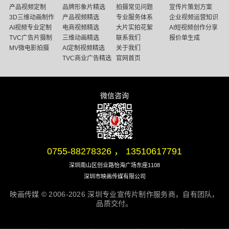
产品视频定制
品牌形象片精选
拍摄常见问题
宣传片策划方案
3D三维动画制作
产品视频精选
专业服务体系
企业视频运营知识
AI视频专业定制
电商视频精选
大片实拍花絮
AI短视频创作分享
TVC广告片摄制
三维动画精选
联系我们
报价单生成
MV微电影拍摄
AI定制视频精选
关于我们
TVC商业广告精选
官网首页
微信咨询
微信号：13510617791
0755-88278326
，
13510617791
深圳南山区创业路怡海广场东座1108
深圳市映画传媒有限公司
映画传媒 © 2006-2026 深圳专业宣传片制作服务商，自有团队，
品质交付。