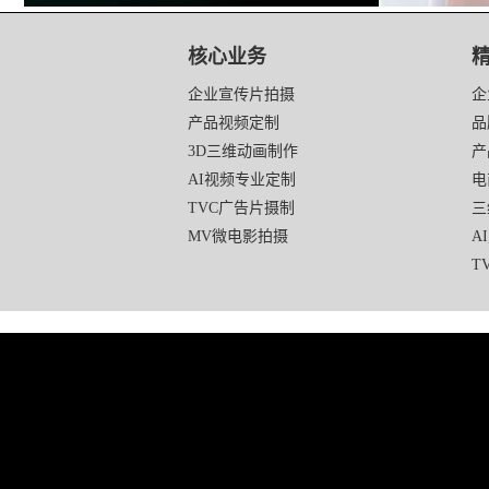
映
画
核心业务
传
媒
企业宣传片拍摄
企
底
产品视频定制
品
部
3D三维动画制作
产
导
航
AI视频专业定制
电
TVC广告片摄制
三
MV微电影拍摄
A
T