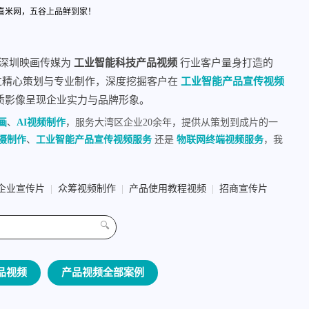
喜米网，五谷上品鲜到家！
深圳映画传媒为
工业智能科技产品视频
行业客户量身打造的
过精心策划与专业制作，深度挖掘客户在
工业智能产品宣传视频
质影像呈现企业实力与品牌形象。
画
、
AI视频制作
，服务大湾区企业20余年，提供从策划到成片的一
摄制作
、
工业智能产品宣传视频服务
还是
物联网终端视频服务
，我
能企业宣传片
|
众筹视频制作
|
产品使用教程视频
|
招商宣传片
🔍
品视频
产品视频全部案例