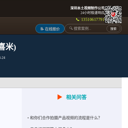
深圳本土视频制作公司
24小时极速响应
📞 13510617791
📝 在线报价
搜索
喜米)
-24
▶
相关问答
和你们合作拍摄产品视频的流程是什么？