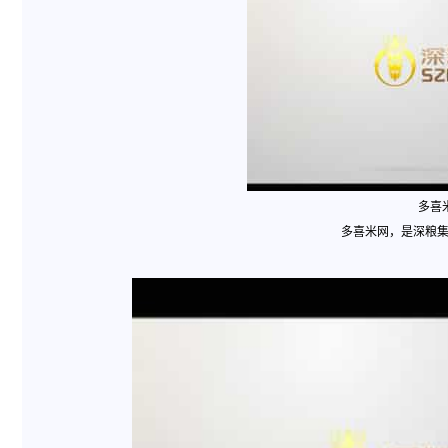
多喜
多喜米网，是深粮