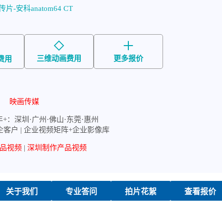
安科anatom64 CT
三维动画费用
更多报价
费用
映画传媒
+：深圳·广州·佛山·东莞·惠州
企客户 | 企业视频矩阵+企业影像库
品视频
|
深圳制作产品视频
关于我们
专业答问
拍片花絮
查看报价