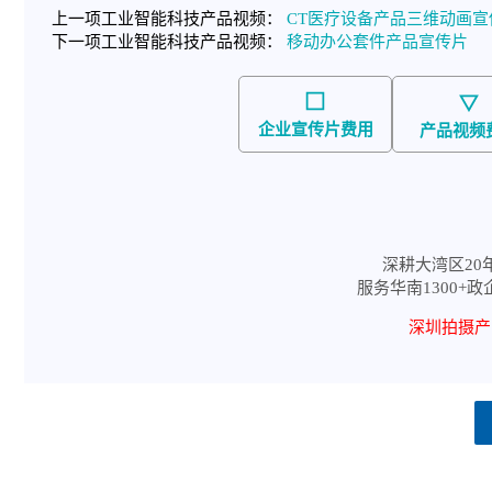
上一项工业智能科技产品视频：
CT医疗设备产品三维动画宣传片-
下一项工业智能科技产品视频：
移动办公套件产品宣传片
企业宣传片费用
产品视频
深耕大湾区20年
服务华南1300+政
深圳拍摄产