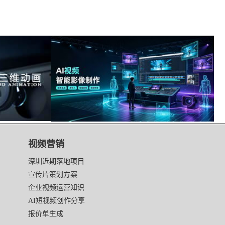
视频营销
深圳近期落地项目
宣传片策划方案
企业视频运营知识
AI短视频创作分享
报价单生成