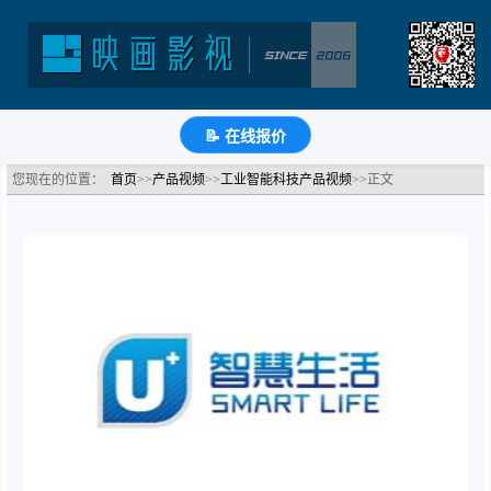
智慧社区平台宣传视频（海尔U+）
分类：工业智能科技产品视频
浏览：373次
更新时间：
2026-03-23
🔗
分享到
微
博
Q
QQ
豆
知
📝
📝 在线报价
您现在的位置：
首页
>>
产品视频
>>
工业智能科技产品视频
>>正文