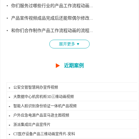
你们服务过哪些行业的产品工作流程动画...
产品宣传视频成品完成后还能帮偶尔修改...
和你们合作制作产品工作流程动画的流程...
展开更多 ▼
▶
近期案例
公安交管智慧网办宣传视频
大数据中心机房机柜3D三维动画视频
智能人脸识别身份验证一体机产品视频
户外应急电源产品亚马逊主图视频
浙派集成灶产品宣传片
CT医疗设备产品三维动画宣传片-安科