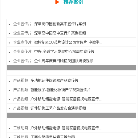
▶
推荐案例
企业宣传片
深圳高中园创新高中宣传片案例
企业宣传片
深圳高中园高中宣传片案例视频
企业宣传片
微控制MCU芯片设计公司宣传片-中微半...
企业宣传片
中兴-全球学习发展中心20周年宣传片
企业宣传片
企业周年庆典回顾精英团队访谈视频
产品视频
多功能证件阅读器产品宣传片
产品视频
智能镜子-智能化妆镜产品视频宣传片
产品视频
户外移动储能电源_智能家居便携电源宣传...
产品视频
证件防伪工艺产品发布会演示视频
三维动画
户外移动储能电源_智能家居便携电源宣传...
三维动画
工商业储能集装箱三维动画