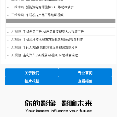
三维动画
新能源电源储能柜3D三维动画演示
三维动画
车载芯片产品三维动画视频
AI视频
手机创意广告-AI产品宣传视觉大片视频广告...
AI视频
手机风冷技术解决方案概念视频AI视频制作
AI视频
千问AI眼镜-智能穿戴设备视频案例分享
AI视频
吉利汽车ESG报告AI视频_环境社会治理
关于我们
专业答问
拍片花絮
查看报价