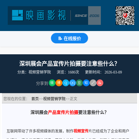
📝 在线报价
深圳展会产品宣传片拍摄要注意些什么？
分类：视频营销学院
浏览：1680次
更新时间：
2026-03-09
🔗
分享到
微
博
Q
QQ
豆
知
📝
您现在的位置：
首页
>>
视频营销学院
>>正文
深圳展会
产品宣传片拍摄
要注意些什么？
互联网带动了许多视频媒体的发展，制作
视频宣传
片已经成为了企业和用户