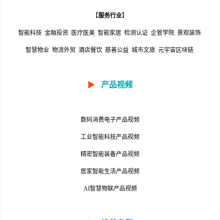
【
服务行业
】
智能科技
金融投资
医疗医美
智能家居
检测认证
企管学院
景观装饰
智慧物业
物流外贸
酒店餐饮
慈善公益
城市文旅
元宇宙区块链
▶
产品视频
数码消费电子产品视频
工业智能科技产品视频
精密智能装备产品视频
居家智能生活产品视频
AI智慧物联产品视频