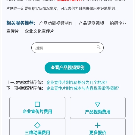
片制作一定要根据实际情况出发，可以去努力对未来做出更好地规划。
相关服务推荐：
产品功能视频制作
|
产品评测视频
|
拍摄企业
宣传片
|
企业文化宣传片
🔍
查看产品视频案例
上一项视频营销学院：
企业宣传片制作价格分为几个档次？
下一项视频营销学院：
企业宣传片制作成本与内容品质如何权衡？
企业宣传片费用
产品视频费用
三维动画费用
更多报价