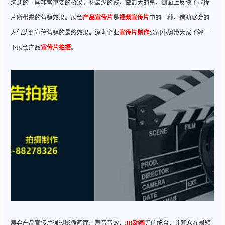
沟通的一座非常重要的桥梁，花最少的钱，做最大的事，侧面上反映了宣传
片所带来的营销效果。展会
产品宣传片
是
视频宣传片
中的一种，借助展会的
人气达到宣传营销的最终效果。深圳
企业
宣传片制作
公司
小编带大家了解一
下展会产品
宣传片拍摄
。
展会产品宣传片通过影像画面、声音音效、
3D动画
等的配合，让观众在最短