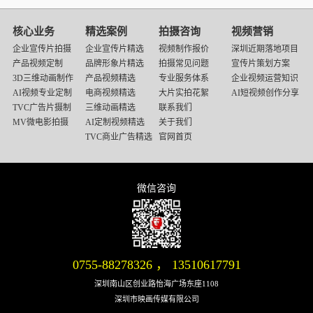
核心业务
精选案例
拍摄咨询
视频营销
企业宣传片拍摄
企业宣传片精选
视频制作报价
深圳近期落地项目
产品视频定制
品牌形象片精选
拍摄常见问题
宣传片策划方案
3D三维动画制作
产品视频精选
专业服务体系
企业视频运营知识
AI视频专业定制
电商视频精选
大片实拍花絮
AI短视频创作分享
TVC广告片摄制
三维动画精选
联系我们
MV微电影拍摄
AI定制视频精选
关于我们
TVC商业广告精选
官网首页
微信咨询
微信号：13510617791
0755-88278326
，
13510617791
深圳南山区创业路怡海广场东座1108
深圳市映画传媒有限公司