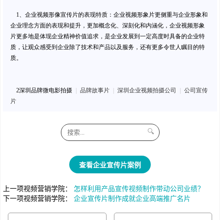
1
、企业视频形像宣传片的表现特质：企业视频形象片更侧重与企业形象和
企业理念方面的表现和提升，更加概念化、深刻化和内涵化，企业视频形象
片更多地是体现企业精神价值追求，是企业发展到一定高度时具备的企业特
质，让观众感受到企业除了技术和产品以及服务，还有更多令世人瞩目的特
质。
2
深圳品牌微电影拍摄
|
品牌故事片
|
深圳企业视频拍摄公司
|
公司宣传
片
🔍
查看企业宣传片案例
上一项视频营销学院：
怎样利用产品宣传视频制作带动公司业绩？
下一项视频营销学院：
企业宣传片制作成就企业高端推广名片