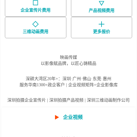
企业宣传片费用
产品视频费用
三维动画费用
更多报价
映画传媒
以影像赋品牌，以匠心铸精品
深耕大湾区20年+：深圳·广州·佛山·东莞·惠州
服务华南1300+政企客户 | 企业视频矩阵+企业影像库
深圳拍摄企业宣传片
|
深圳拍摄产品视频
|
深圳三维动画制作公司
▶
企业视频