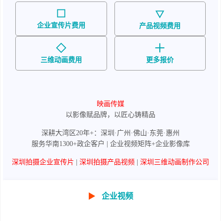
企业宣传片费用
产品视频费用
三维动画费用
更多报价
映画传媒
以影像赋品牌，以匠心铸精品
深耕大湾区20年+：深圳·广州·佛山·东莞·惠州
服务华南1300+政企客户 | 企业视频矩阵+企业影像库
深圳拍摄企业宣传片
|
深圳拍摄产品视频
|
深圳三维动画制作公司
▶
企业视频