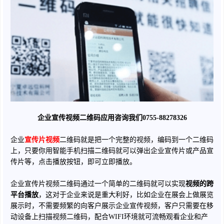
企业宣传视频二维码应用咨询我们0755-88278326
企业
宣传片视频
二维码就是把一个完整的视频，编码到一个二维码
上，只要你用智能手机扫描二维码就可以弹出企业宣传片或产品宣
传片等，点击播放按钮，即可立即播放。
企业宣传片视频二维码通过一个简单的二维码就可以实现
视频的跨
平台播放
，这对于企业来说是重大利好，比如企业在展会上做展览
展示时，不需要频繁的向客户展示企业宣传视频，客户只需要在移
动设备上扫描视频二维码，配合WIFI环境就可流畅观看企业和产