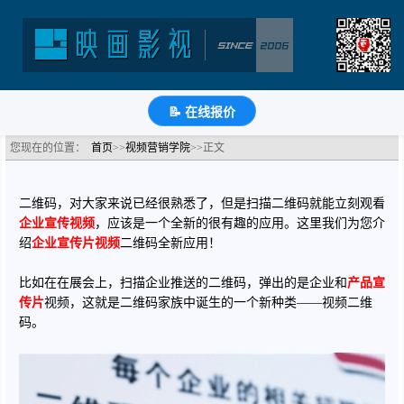
企业宣传片视频二维码全新应用！
分类：视频营销学院
浏览：1551次
更新时间：
2019-04-01
🔗
分享到
微
博
Q
QQ
豆
知
📝
📝 在线报价
您现在的位置：
首页
>>
视频营销学院
>>正文
二维码，对大家来说已经很熟悉了，但是扫描二维码就能立刻观看
企业宣传视频
，应该是一个全新的很有趣的应用。这里我们为您介
绍
企业宣传片视频
二维码全新应用！
比如在在展会上，扫描企业推送的二维码，弹出的是企业和
产品宣
传片
视频，这就是二维码家族中诞生的一个新种类——视频二维
码。