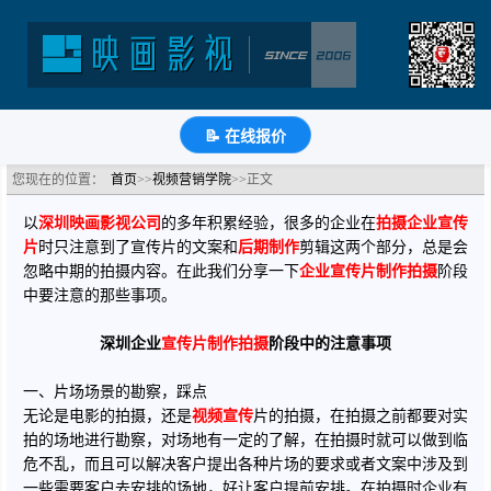
深圳企业宣传片制作拍摄阶段中的注意事项
分类：视频营销学院
浏览：1633次
更新时间：
2019-03-27
🔗
分享到
微
博
Q
QQ
豆
知
📝
📝 在线报价
您现在的位置：
首页
>>
视频营销学院
>>正文
以
深圳映画影视公司
的多年积累经验，很多的企业在
拍摄企业宣传
片
时只注意到了宣传片的文案和
后期制作
剪辑这两个部分，总是会
忽略中期的拍摄内容。在此我们分享一下
企业宣传片制作拍摄
阶段
中要注意的那些事项。
深圳企业
宣传片制作拍摄
阶段中的注意事项
一、片场场景的勘察，踩点
无论是电影的拍摄，还是
视频宣传
片的拍摄，在拍摄之前都要对实
拍的场地进行勘察，对场地有一定的了解，在拍摄时就可以做到临
危不乱，而且可以解决客户提出各种片场的要求或者文案中涉及到
一些需要客户去安排的场地，好让客户提前安排。在拍摄时企业有