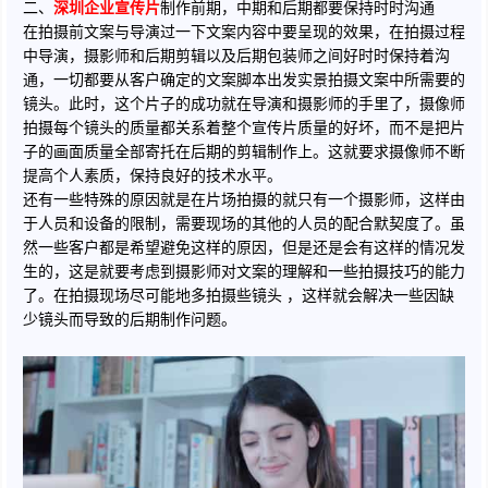
二、
深圳企业宣传片
制作前期，中期和后期都要保持时时沟通
在拍摄前文案与导演过一下文案内容中要呈现的效果，在拍摄过程
中导演，摄影师和后期剪辑以及后期包装师之间好时时保持着沟
通，一切都要从客户确定的文案脚本出发实景拍摄文案中所需要的
镜头。此时，这个片子的成功就在导演和摄影师的手里了，摄像师
拍摄每个镜头的质量都关系着整个宣传片质量的好坏，而不是把片
子的画面质量全部寄托在后期的剪辑制作上。这就要求摄像师不断
提高个人素质，保持良好的技术水平。
还有一些特殊的原因就是在片场拍摄的就只有一个摄影师，这样由
于人员和设备的限制，需要现场的其他的人员的配合默契度了。虽
然一些客户都是希望避免这样的原因，但是还是会有这样的情况发
生的，这是就要考虑到摄影师对文案的理解和一些拍摄技巧的能力
了。在拍摄现场尽可能地多拍摄些镜头 ，这样就会解决一些因缺
少镜头而导致的后期制作问题。