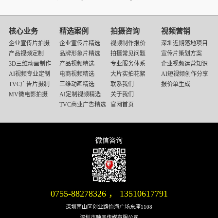
核心业务
精选案例
拍摄咨询
视频营销
企业宣传片拍摄
企业宣传片精选
视频制作报价
深圳近期落地项目
产品视频定制
品牌形象片精选
拍摄常见问题
宣传片策划方案
3D三维动画制作
产品视频精选
专业服务体系
企业视频运营知识
AI视频专业定制
电商视频精选
大片实拍花絮
AI短视频创作分享
TVC广告片摄制
三维动画精选
联系我们
报价单生成
MV微电影拍摄
AI定制视频精选
关于我们
TVC商业广告精选
官网首页
微信咨询
微信号：13510617791
0755-88278326
，
13510617791
深圳南山区创业路怡海广场东座1108
深圳市映画传媒有限公司