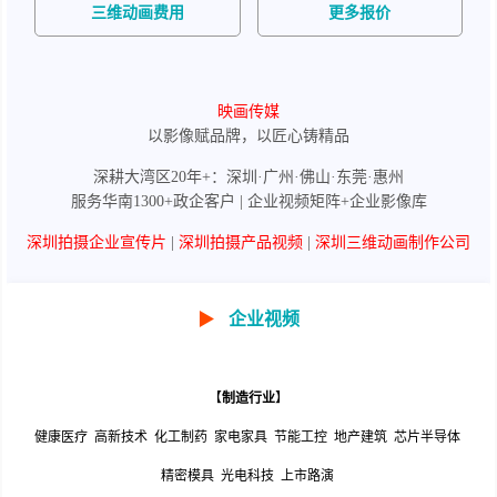
三维动画费用
更多报价
映画传媒
以影像赋品牌，以匠心铸精品
深耕大湾区20年+：深圳·广州·佛山·东莞·惠州
服务华南1300+政企客户 | 企业视频矩阵+企业影像库
深圳拍摄企业宣传片
|
深圳拍摄产品视频
|
深圳三维动画制作公司
▶
企业视频
【
制造行业
】
健康医疗
高新技术
化工制药
家电家具
节能工控
地产建筑
芯片半导体
精密模具
光电科技
上市路演