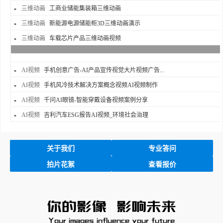
三维动画
工商业储能集装箱三维动画
三维动画
新能源电源储能柜3D三维动画演示
三维动画
车载芯片产品三维动画视频
AI视频
手机创意广告-AI产品宣传视觉大片视频广告...
AI视频
手机风冷技术解决方案概念视频AI视频制作
AI视频
千问AI眼镜-智能穿戴设备视频案例分享
AI视频
吉利汽车ESG报告AI视频_环境社会治理
关于我们
专业答问
拍片花絮
查看报价