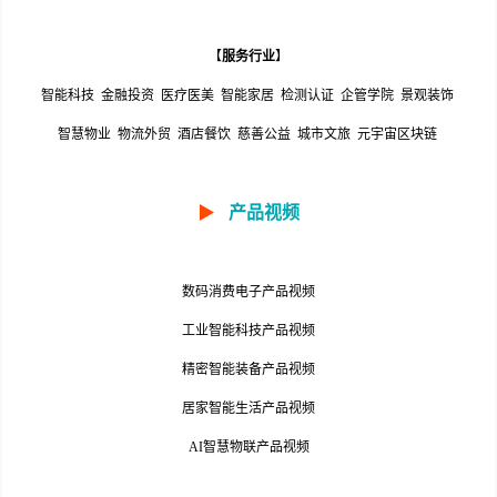
【
服务行业
】
智能科技
金融投资
医疗医美
智能家居
检测认证
企管学院
景观装饰
智慧物业
物流外贸
酒店餐饮
慈善公益
城市文旅
元宇宙区块链
▶
产品视频
数码消费电子产品视频
工业智能科技产品视频
精密智能装备产品视频
居家智能生活产品视频
AI智慧物联产品视频