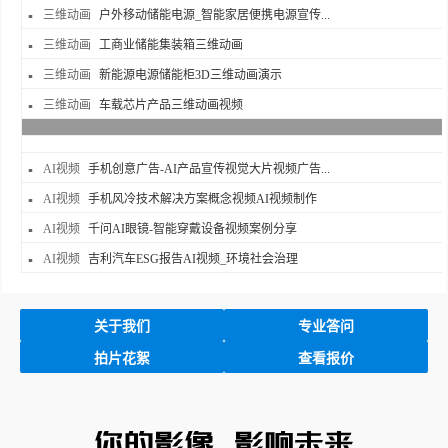
三维动画
户外移动储能电源_智能家居便携电源宣传...
三维动画
工商业储能集装箱三维动画
三维动画
新能源电源储能柜3D三维动画演示
三维动画
车载芯片产品三维动画视频
AI视频
手机创意广告-AI产品宣传视觉大片视频广告...
AI视频
手机风冷技术解决方案概念视频AI视频制作
AI视频
千问AI眼镜-智能穿戴设备视频案例分享
AI视频
吉利汽车ESG报告AI视频_环境社会治理
关于我们
专业答问
拍片花絮
查看报价