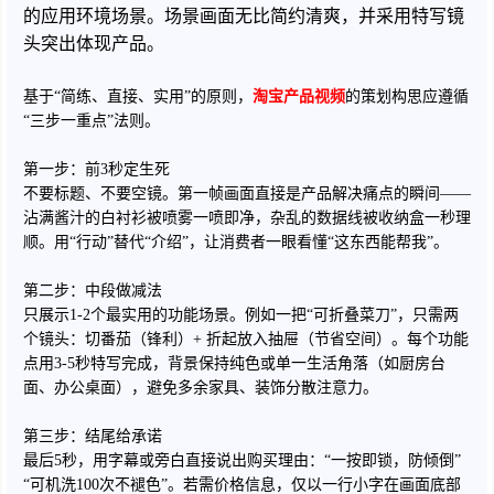
的应用环境场景。场景画面无比简约清爽，并采用特写镜
头突出体现产品。
基于“简练、直接、实用”的原则，
淘宝产品视频
的策划构思应遵循
“三步一重点”法则。
第一步：前3秒定生死
不要标题、不要空镜。第一帧画面直接是产品解决痛点的瞬间——
沾满酱汁的白衬衫被喷雾一喷即净，杂乱的数据线被收纳盒一秒理
顺。用“行动”替代“介绍”，让消费者一眼看懂“这东西能帮我”。
第二步：中段做减法
只展示1-2个最实用的功能场景。例如一把“可折叠菜刀”，只需两
个镜头：切番茄（锋利）+ 折起放入抽屉（节省空间）。每个功能
点用3-5秒特写完成，背景保持纯色或单一生活角落（如厨房台
面、办公桌面），避免多余家具、装饰分散注意力。
第三步：结尾给承诺
最后5秒，用字幕或旁白直接说出购买理由：“一按即锁，防倾倒”
“可机洗100次不褪色”。若需价格信息，仅以一行小字在画面底部