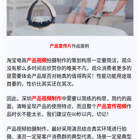
产品宣传片
作品案例
淘宝电商
产品视频
拍摄制作的策划构思一定要简洁，观众
没有那么多时间去欣赏你的唯美不凡，观众消费者更多的
是需要体会产品是否对她真的值得购买！性能功能用途是
首要的，性价比其实还在其次。
因此，深圳
产品视频制作
中需要以简练的构思，简约的画
面，清晰呈现产品的使用特点，而且整个
产品宣传视频
作
品时长不能太长，我们建议在60秒以内，切记！
产品视频拍摄制作，最好采用演员结合真实环境进行拍
摄，演员一定是客户消费群的典型代表，场景一定是典型