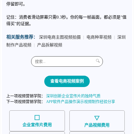
停留即可。
记住：消费者滑动屏幕只需0.3秒。你的每一帧画面，都必须是“值
得买”的证据。
相关服务推荐：
深圳电商主图视频拍摄
|
电商种草视频
|
深圳
制作产品视频
|
产品拆解视频
🔍
查看电商视频案例
上一项视频营销学院：
深圳创新企业宣传片的独特气质
下一项视频营销学院：
APP软件产品操作演示视频制作经验分享
企业宣传片费用
产品视频费用