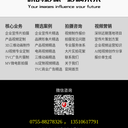
核心业务
精选案例
拍摄咨询
视频营销
企业宣传片拍摄
企业宣传片精选
视频制作报价
深圳近期落地项目
产品视频定制
品牌形象片精选
拍摄常见问题
宣传片策划方案
3D三维动画制作
产品视频精选
专业服务体系
企业视频运营知识
AI视频专业定制
电商视频精选
大片实拍花絮
AI短视频创作分享
TVC广告片摄制
三维动画精选
联系我们
报价单生成
MV微电影拍摄
AI定制视频精选
关于我们
TVC商业广告精选
官网首页
微信咨询
微信号：13510617791
0755-88278326
，
13510617791