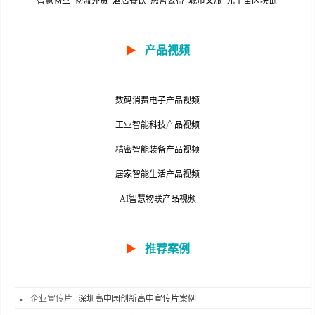
智慧物业
物流外贸
酒店餐饮
慈善公益
城市文旅
元宇宙区块链
▶
产品视频
数码消费电子产品视频
工业智能科技产品视频
精密智能装备产品视频
居家智能生活产品视频
AI智慧物联产品视频
▶
推荐案例
企业宣传片
深圳高中园创新高中宣传片案例