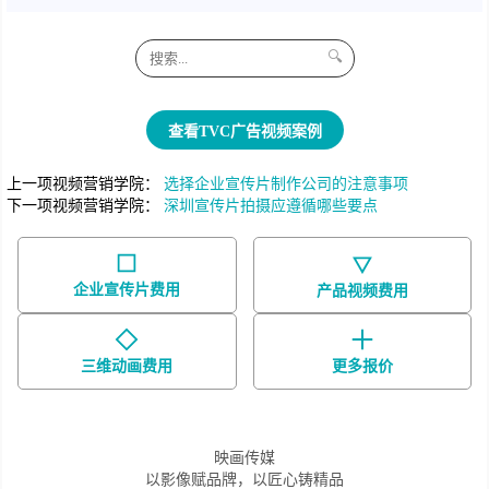
🔍
查看TVC广告视频案例
上一项视频营销学院：
选择企业宣传片制作公司的注意事项
下一项视频营销学院：
深圳宣传片拍摄应遵循哪些要点
企业宣传片费用
产品视频费用
三维动画费用
更多报价
映画传媒
以影像赋品牌，以匠心铸精品