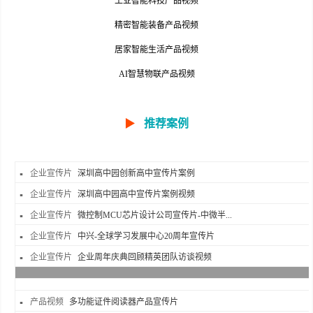
工业智能科技产品视频
精密智能装备产品视频
居家智能生活产品视频
AI智慧物联产品视频
▶
推荐案例
企业宣传片
深圳高中园创新高中宣传片案例
企业宣传片
深圳高中园高中宣传片案例视频
企业宣传片
微控制MCU芯片设计公司宣传片-中微半...
企业宣传片
中兴-全球学习发展中心20周年宣传片
企业宣传片
企业周年庆典回顾精英团队访谈视频
产品视频
多功能证件阅读器产品宣传片