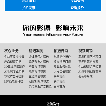
关于我们
专业答问
拍片花絮
查看报价
核心业务
精选案例
拍摄咨询
视频营销
企业宣传片拍摄
企业宣传片精选
视频制作报价
深圳近期落地项目
产品视频定制
品牌形象片精选
拍摄常见问题
宣传片策划方案
3D三维动画制作
产品视频精选
专业服务体系
企业视频运营知识
AI视频专业定制
电商视频精选
大片实拍花絮
AI短视频创作分享
TVC广告片摄制
三维动画精选
联系我们
报价单生成
MV微电影拍摄
AI定制视频精选
关于我们
TVC商业广告精选
官网首页
微信咨询