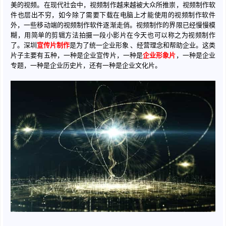
美的视频。在现代社会中，视频制作越来越被大众所推崇，视频制作软
件也层出不穷，如今除了需要下载在电脑上才能使用的视频制作软件
外，一些移动端的视频制作软件逐渐走俏。视频制作的界限已经慢慢模
糊，用简单的剪辑方法拍摄一段小影片在今天也可以称之为视频制作
了。深圳
宣传片制作
是为了统一企业形象
、经营理念和帮助企业。这类
片子主要有五种，一种是企业宣传片，一种是
企业形象片
，一种是企业
专题，一种是企业历史片，还有一种是企业文化片。