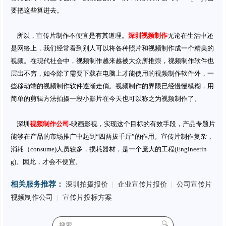
要把这些算进去。
所以，宣传片制作不便宜是有其道理。
深圳视频制作
无论在生活中还
是网络上，我们经常看到别人可以将各种照片和视频制作成一个精美的
视频。在现代社会中，视频制作越来越被大众所推崇，视频制作软件也
层出不穷，如今除了需要下载在电脑上才能使用的视频制作软件外，一
些移动端的视频制作软件逐渐走俏。视频制作的界限已经慢慢模糊，用
简单的剪辑方法拍摄一段小影片在今天也可以称之为视频制作了。
深圳
视频制作公司
-映画影视，实现这个目标的有效手段，产品专题片
能够在产品的市场推广中起到“四两拔千斤”的作用。宣传片制作复杂，
消耗（
consume)人员较多，损耗器材，是一个庞大的工程
(Engineerin
g)。因此，才会不便宜。
相关服务推荐：
深圳拍摄报价
|
企业宣传片报价
|
公司宣传片
视频制作公司
|
宣传片投标方案
🔍