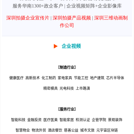
服务华南1300+政企客户 | 企业视频矩阵+企业影像库
深圳拍摄企业宣传片
|
深圳拍摄产品视频
|
深圳三维动画制
作公司
▶
企业视频
【
制造行业
】
健康医疗
高新技术
化工制药
家电家具
节能工控
地产建筑
芯片半导体
精密模具
光电科技
上市路演
【
服务行业
】
智能科技
金融投资
医疗医美
智能家居
检测认证
企管学院
景观装饰
智慧物业
物流外贸
酒店餐饮
慈善公益
城市文旅
元宇宙区块链