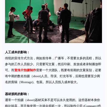
人工成本的影响：
传统的宣传方式方法，例如发传单，广播等，不需要太多的流程
，所以
参与的工作人员较少。只需要写文案，然后印刷、发放或者录制播放即
可。而
宣传片拍摄制作
需要一个大团队，既要有前期的文案策划，还要
有中期的数名拍摄（
shoot)人员、导演、灯光等等，后期也需要至少两
名的剪辑（
Montage)、包装。所以人员投入成本较大。
器材损耗的影响：
通常一个拍摄（
shoot)器材买来不是可以永久使用的。这些器材本身价
格比较高，而且每使用一次就会损耗一次，所以制作公司
(Company)也