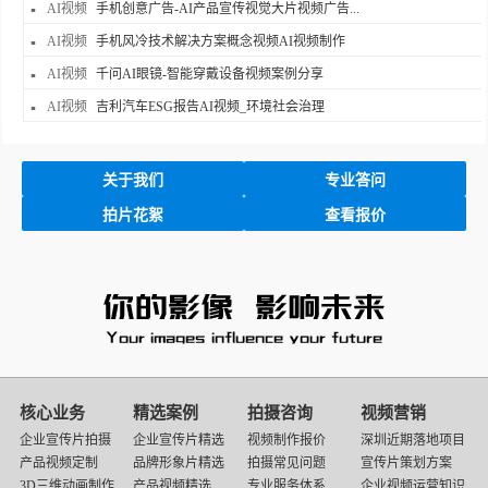
AI视频
手机创意广告-AI产品宣传视觉大片视频广告...
AI视频
手机风冷技术解决方案概念视频AI视频制作
AI视频
千问AI眼镜-智能穿戴设备视频案例分享
AI视频
吉利汽车ESG报告AI视频_环境社会治理
关于我们
专业答问
拍片花絮
查看报价
核心业务
精选案例
拍摄咨询
视频营销
企业宣传片拍摄
企业宣传片精选
视频制作报价
深圳近期落地项目
产品视频定制
品牌形象片精选
拍摄常见问题
宣传片策划方案
3D三维动画制作
产品视频精选
专业服务体系
企业视频运营知识