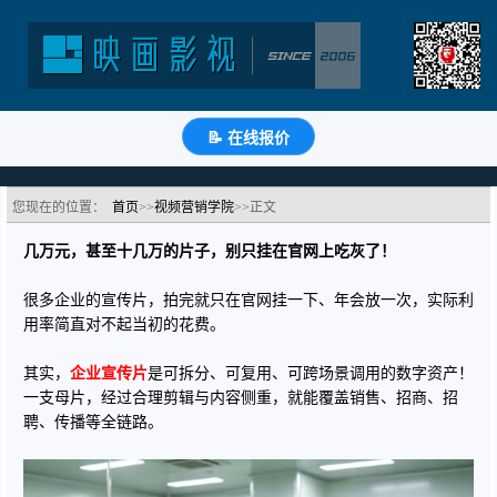
企业宣传片还在官网吃灰？10大高频复用场景，拉满
利用率！
分类：视频营销学院
浏览：130次
更新时间：
2026-06-30
📝 在线报价
🔗
分享到
微
博
Q
QQ
豆
知
📝
您现在的位置：
首页
>>
视频营销学院
>>正文
几万元，甚至十几万的片子，别只挂在官网上吃灰了！
很多企业的宣传片，拍完就只在官网挂一下、年会放一次，实际利
用率简直对不起当初的花费。
其实，
企业宣传片
是可拆分、可复用、可跨场景调用的数字资产！
一支母片，经过合理剪辑与内容侧重，就能覆盖销售、招商、招
聘、传播等全链路。