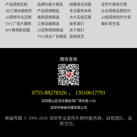
产品视频定制
品牌形象片精选
拍摄常见问题
宣传片策划方案
3D三维动画制作
产品视频精选
专业服务体系
企业视频运营知识
AI视频专业定制
电商视频精选
大片实拍花絮
AI短视频创作分享
TVC广告片摄制
三维动画精选
联系我们
报价单生成
MV微电影拍摄
AI定制视频精选
关于我们
TVC商业广告精选
官网首页
微信咨询
微信号：13510617791
0755-88278326
，
13510617791
深圳南山区创业路怡海广场东座1108
深圳市映画传媒有限公司
映画传媒 © 2006-2026 深圳专业宣传片制作服务商，自有团队，品
质交付。