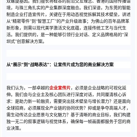
双螺旋基因。我们擅长将硅谷的前沿交互理念、香港的国际传播语
境，与珠三角扎实的产业集群深度融合。我们深谙，为东莞的智能
制造企业打造宣传片，关键在于用动态视觉拆解其技术壁垒，讲述
从“精密零件”到“智慧工厂”的产业升级故事；为佛山的百年品牌革
新形象，则需以现代美学激活文化底蕴，连接传统工艺与当代生
活。我们提供的，是一种能够引领行业对话、定义品牌格局的“深
圳式”创意解决方案。
从“展示”到“战略表达”：让宣传片成为您的商业解决方案
我们认为，一部卓越的
企业宣传片
，必须是企业战略的可视化延
伸。我们会与企业主及核心团队进行深度对话，共同厘清核心诉
求：是助力新一轮融资，需要突出技术壁垒与增长潜力？还是面向
全球招商，必须展现全产业链的协同优势？抑或是争夺高端人才，
需生动传达企业愿景与文化魅力？基于清晰的商业目标，我们构建
独一无二的叙事逻辑与视觉体系，确保每一帧画面都服务于您的商
业决策。