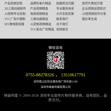
媒
产品视频定制
品牌形象片精选
拍摄常见问题
宣传片策划方案
底
3D三维动画制作
产品视频精选
专业服务体系
企业视频运营知识
部
AI视频专业定制
电商视频精选
大片实拍花絮
AI短视频创作分享
导
TVC广告片摄制
三维动画精选
联系我们
报价单生成
航
MV微电影拍摄
AI定制视频精选
关于我们
TVC商业广告精选
官网首页
微信咨询
微信号：13510617791
0755-88278326
，
13510617791
深圳南山区创业路怡海广场东座1108
深圳市映画传媒有限公司
映画传媒 © 2006-2026 深圳专业宣传片制作服务商，自有团队，品
质交付。