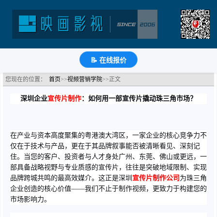
如何用一部企业宣传片助力市场拓展？
分类：视频营销学院
浏览：567次
更新时间：
2026-03-17
🔗
分享到
微
博
Q
QQ
豆
知
📝
📝 在线报价
您现在的位置：
首页
>>
视频营销学院
>>正文
深圳企业
宣传片制作
：如何用一部宣传片撬动珠三角市场？
在产业与资本高度聚集的粤港澳大湾区，一家企业的核心竞争力不
仅在于技术与产品，更在于其品牌叙事能否被清晰看见、深刻记
住。当您的客户、投资者与人才身处广州、东莞、佛山或更远，一
部具备战略视野与专业质感的宣传片，往往是突破地域限制、实现
品牌跨城共鸣的最高效媒介。这正是深圳
宣传片制作公司
为珠三角
企业创造的核心价值——我们不止于制作视频，更致力于构建您的
市场影响力。