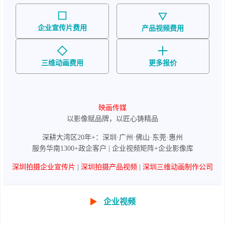
企业宣传片费用
产品视频费用
三维动画费用
更多报价
映画传媒
以影像赋品牌，以匠心铸精品
深耕大湾区20年+：深圳·广州·佛山·东莞·惠州
服务华南1300+政企客户 | 企业视频矩阵+企业影像库
深圳拍摄企业宣传片
|
深圳拍摄产品视频
|
深圳三维动画制作公司
▶
企业视频