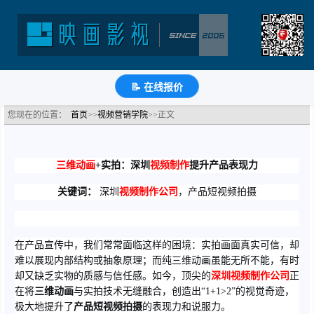
三维动画+实拍：深圳视频制作提升产品表现力
分类：视频营销学院
浏览：725次
更新时间：
2025-11-19
🔗
分享到
微
博
Q
QQ
豆
知
📝
📝 在线报价
您现在的位置：
首页
>>
视频营销学院
>>正文
三维动画
+实拍：深圳
视频制作
提升产品表现力
关键词：
深圳
视频制作公司
，产品短视频拍摄
在产品宣传中，我们常常面临这样的困境：实拍画面真实可信，却
难以展现内部结构或抽象原理；而纯三维动画虽能无所不能，有时
却又缺乏实物的质感与信任感。如今，顶尖的
深圳视频制作公司
正
在将
三维动画
与实拍技术无缝融合，创造出“1+1>2”的视觉奇迹，
极大地提升了
产品短视频拍摄
的表现力和说服力。