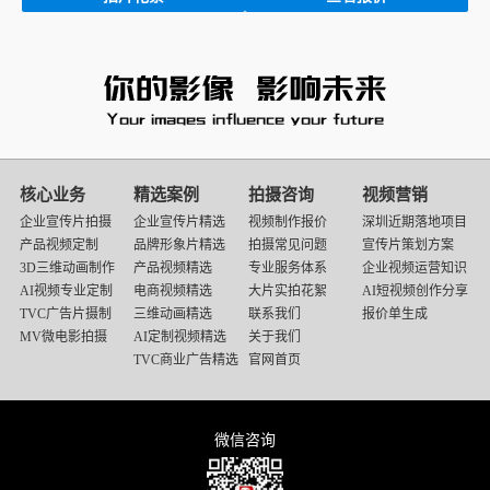
核心业务
精选案例
拍摄咨询
视频营销
企业宣传片拍摄
企业宣传片精选
视频制作报价
深圳近期落地项目
产品视频定制
品牌形象片精选
拍摄常见问题
宣传片策划方案
3D三维动画制作
产品视频精选
专业服务体系
企业视频运营知识
AI视频专业定制
电商视频精选
大片实拍花絮
AI短视频创作分享
TVC广告片摄制
三维动画精选
联系我们
报价单生成
MV微电影拍摄
AI定制视频精选
关于我们
TVC商业广告精选
官网首页
微信咨询