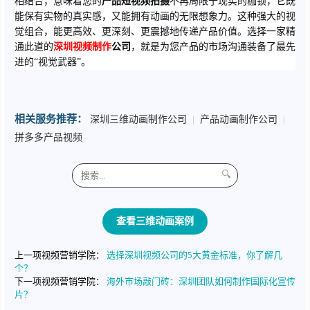
相结合，意味着您的
产品短视频拍摄
不再局限于现实的枷锁，它既
能保有实物的真实感，又能拥有动画的无限想象力。这种强大的视
觉组合，能更高效、更深刻、更震撼地传递产品价值。选择一家精
通此道的
深圳视频制作
公司
，就是为您产品的市场沟通装备了最先
进的“视觉武器”。
相关服务推荐：
深圳三维动画制作公司
|
产品动画制作公司
|
拼多多产品视频
🔍
查看三维动画案例
上一项视频营销学院：
选择深圳视频公司的5大黄金标准，你了解几
个？
下一项视频营销学院：
海外市场敲门砖：深圳团队如何制作国际化宣传
片？