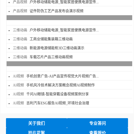
产品视频
户外移动储能电源_智能家居便携电源宣传...
产品视频
证件防伪工艺产品发布会演示视频
三维动画
户外移动储能电源_智能家居便携电源宣传...
三维动画
工商业储能集装箱三维动画
三维动画
新能源电源储能柜3D三维动画演示
三维动画
车载芯片产品三维动画视频
AI视频
手机创意广告-AI产品宣传视觉大片视频广告...
AI视频
手机风冷技术解决方案概念视频AI视频制作
AI视频
千问AI眼镜-智能穿戴设备视频案例分享
AI视频
吉利汽车ESG报告AI视频_环境社会治理
关于我们
专业答问
拍片花絮
查看报价