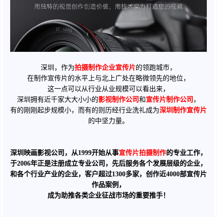
深圳，作为
拍摄制作企业宣传片
的领跑城市，
在制作宣传片的水平上与北上广处在略微领先的地位，
这一点可以从行业从业规模可以看出来，
深圳拥有近千家大大小小的
影视制作公司
和
宣传片制作公司
，
有的刚刚起步规模小，而有的则历经行业洗礼成为
深圳制作宣传片
的中坚力量。
深圳映画影视公司，从1999开始从事
宣传片拍摄制作
的专业工作，
于2006年正是注册成立专业公司，先后服务各个发展层级的企业，
和各个行业产业的企业，客户超过1300多家，创作近4000部宣传片
作品案例，
成为助推各类企业征战市场的重要推手！