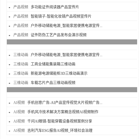
产品视频
多功能证件阅读器产品宣传片
产品视频
智能镜子-智能化妆镜产品视频宣传片
产品视频
户外移动储能电源_智能家居便携电源宣传...
产品视频
证件防伪工艺产品发布会演示视频
三维动画
户外移动储能电源_智能家居便携电源宣传...
三维动画
工商业储能集装箱三维动画
三维动画
新能源电源储能柜3D三维动画演示
三维动画
车载芯片产品三维动画视频
AI视频
手机创意广告-AI产品宣传视觉大片视频广告...
AI视频
手机风冷技术解决方案概念视频AI视频制作
AI视频
千问AI眼镜-智能穿戴设备视频案例分享
AI视频
吉利汽车ESG报告AI视频_环境社会治理