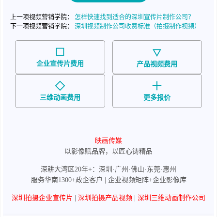
上一项视频营销学院：
怎样快速找到适合的深圳宣传片制作公司？
下一项视频营销学院：
深圳视频制作公司收费标准（拍摄制作视频）
企业宣传片费用
产品视频费用
三维动画费用
更多报价
映画传媒
以影像赋品牌，以匠心铸精品
深耕大湾区20年+：深圳·广州·佛山·东莞·惠州
服务华南1300+政企客户 | 企业视频矩阵+企业影像库
深圳拍摄企业宣传片
|
深圳拍摄产品视频
|
深圳三维动画制作公司