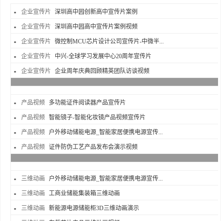
企业宣传片
深圳高中园创新高中宣传片案例
企业宣传片
深圳高中园高中宣传片案例视频
企业宣传片
微控制MCU芯片设计公司宣传片-中微半...
企业宣传片
中兴-全球学习发展中心20周年宣传片
企业宣传片
企业周年庆典回顾精英团队访谈视频
产品视频
多功能证件阅读器产品宣传片
产品视频
智能镜子-智能化妆镜产品视频宣传片
产品视频
户外移动储能电源_智能家居便携电源宣传...
产品视频
证件防伪工艺产品发布会演示视频
三维动画
户外移动储能电源_智能家居便携电源宣传...
三维动画
工商业储能集装箱三维动画
三维动画
新能源电源储能柜3D三维动画演示