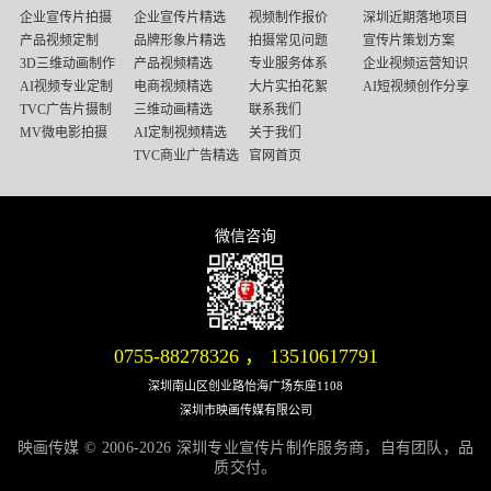
企业宣传片拍摄
企业宣传片精选
视频制作报价
深圳近期落地项目
产品视频定制
品牌形象片精选
拍摄常见问题
宣传片策划方案
3D三维动画制作
产品视频精选
专业服务体系
企业视频运营知识
AI视频专业定制
电商视频精选
大片实拍花絮
AI短视频创作分享
TVC广告片摄制
三维动画精选
联系我们
MV微电影拍摄
AI定制视频精选
关于我们
TVC商业广告精选
官网首页
微信咨询
微信号：13510617791
0755-88278326
，
13510617791
深圳南山区创业路怡海广场东座1108
深圳市映画传媒有限公司
映画传媒 © 2006-2026 深圳专业宣传片制作服务商，自有团队，品
质交付。