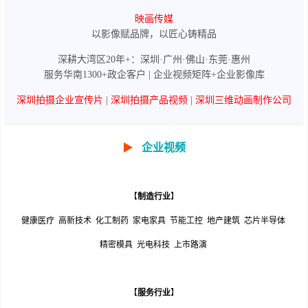
映画传媒
以影像赋品牌，以匠心铸精品
深耕大湾区20年+：深圳·广州·佛山·东莞·惠州
服务华南1300+政企客户 | 企业视频矩阵+企业影像库
深圳拍摄企业宣传片
|
深圳拍摄产品视频
|
深圳三维动画制作公司
▶
企业视频
【
制造行业
】
健康医疗
高新技术
化工制药
家电家具
节能工控
地产建筑
芯片半导体
精密模具
光电科技
上市路演
【
服务行业
】