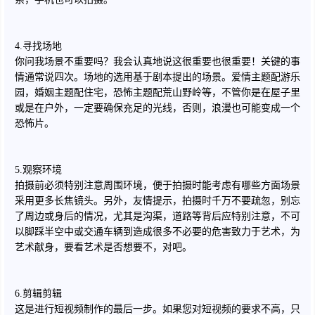
4.寻找场地
你问我场景不重要吗？我会认真地说这很重要也很重要！关键的事
情通常说四次。场地的选用基于剧本提出的场景。爱情主题配游乐
园，婚姻主题配住宅，恐怖主题配荒山野岭等，不管你是在屋子里
或是在户外，一定要确保充足的光线，否则，浪漫也可能变成一个
恐怖片。
5.观察环境
拍摄前必须特别注意周围环境，便于拍摄时能考虑有哪些方面场景
采用更多长焦镜头。另外，友情提示，拍摄时千万不要疏忽，别忘
了周边或身后的情况，尤其是沟渠，道路等背后应特别注意，不可
以脚踩半空中或交通车辆到造成很多不必要的危害致力于艺术，为
艺术献身，要看艺术是否想要不，对吧。
6.剪辑剪辑
这是进行短视频制作的最后一步。如果您对短视频的要求不高，只