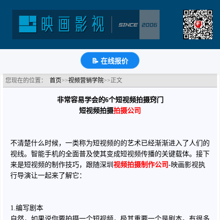
非常容易学会的6个短视频拍摄窍门
分类：视频营销学院
浏览：1992次
更新时间：
2020-04-28
🔗
分享到
微
博
Q
QQ
豆
知
📝
📝 在线报价
您现在的位置：
首页
>>
视频营销学院
>>正文
非常容易学会的6个短视频拍摄窍门
短视频拍摄
拍摄公司
不清楚什么时候，一类称为短视频的的艺术已经渐渐进入了人们的
视线。智能手机的全面普及使其变成短视频传播的关键载体。接下
来是短视频的制作技巧，跟随深圳
视频拍摄制作公司
-映画影视执
行导演让一起来了解它：
1.编写剧本
自然，如果说你要拍摄一个短视频，极其重要一个是剧本。有很多