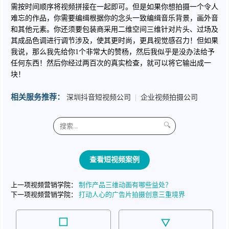
需按时间顺序将视频拼接在一起即可。但是如果你想拍摄一个令人
难忘的作品，你需要编缉根据你的念头一致编缉音乐背景，画外音
和其他元素。你还须要包装商采用二维空间三维针对片头、过场及
其成品色调进行调节涉及，使其更时尚，更具视觉感召力！但如果
我说，那么我先给你1个非常大的赞杨，然后我似乎是没办法给予
任何东西！然后你经过两百次的真实检查，就可以将它输出成一
块！
相关服务推荐：
深圳抖音短视频公司
|
企业视频拍摄公司
🔍
查看短视频案例
上一项视频营销学院：
制作产品三维动画有哪些益处？
下一项视频营销学院：
打动人心的广告片拍摄创意三重境界