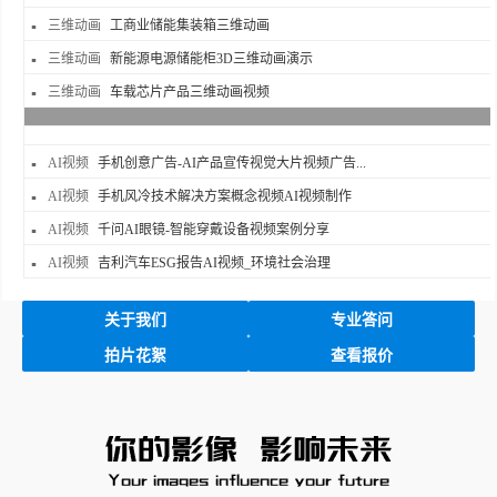
三维动画
工商业储能集装箱三维动画
三维动画
新能源电源储能柜3D三维动画演示
三维动画
车载芯片产品三维动画视频
AI视频
手机创意广告-AI产品宣传视觉大片视频广告...
AI视频
手机风冷技术解决方案概念视频AI视频制作
AI视频
千问AI眼镜-智能穿戴设备视频案例分享
AI视频
吉利汽车ESG报告AI视频_环境社会治理
关于我们
专业答问
拍片花絮
查看报价