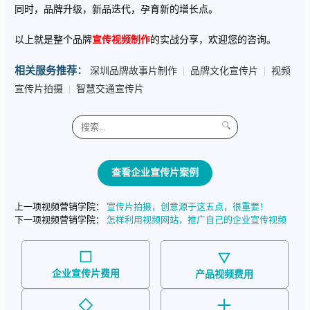
同时，品牌升级，新品迭代，孕育新的增长点。
以上就是整个品牌
宣传视频制作
的实战分享，欢迎您的咨询。
相关服务推荐：
深圳品牌故事片制作
|
品牌文化宣传片
|
视频
宣传片拍摄
|
智慧交通宣传片
🔍
查看企业宣传片案例
上一项视频营销学院：
宣传片拍摄，创意源于这五点，很重要！
下一项视频营销学院：
怎样利用视频网站，推广自己的企业宣传视频
企业宣传片费用
产品视频费用