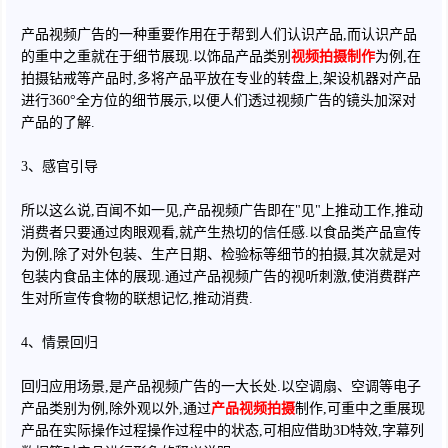
产品视频广告的一种重要作用在于帮到人们认识产品,而认识产品
的重中之重就在于细节展现.以饰品产品类别
视频拍摄制作
为例,在
拍摄钻戒等产品时,多将产品平放在专业的转盘上,架设机器对产品
进行360°全方位的细节展示,以便人们透过视频广告的镜头加深对
产品的了解.
3、感官引导
所以这么说,百闻不如一见,产品视频广告即在"见"上推动工作,推动
消费者只要通过肉眼观看,就产生热切的信任感.以食品类产品宣传
为例,除了对外包装、生产日期、检验标等细节的拍摄,其次就是对
包装内食品主体的展现.通过产品视频广告的视听刺激,使消费群产
生对所宣传食物的联想记忆,推动消费.
4、情景回归
回归应用场景,是产品视频广告的一大长处.以空调扇、空调等电子
产品类别为例,除外观以外,通过
产品视频拍摄
制作,可重中之重展现
产品在实际操作过程操作过程中的状态,可相应借助3D特效,字幕列