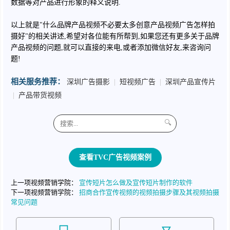
数据等对产品进行形象的释义说明.
以上就是"什么品牌产品视频不必要太多创意产品视频广告怎样拍
摄好"的相关讲述,希望对各位能有所帮到,如果您还有更多关于品牌
产品视频的问题,就可以直接的来电,或者添加微信好友,来咨询问
题!
相关服务推荐：
深圳广告摄影
|
短视频广告
|
深圳产品宣传片
|
产品带货视频
🔍
查看TVC广告视频案例
上一项视频营销学院：
宣传短片怎么做及宣传短片制作的软件
下一项视频营销学院：
招商合作宣传视频的视频拍摄步骤及其视频拍摄
常见问题