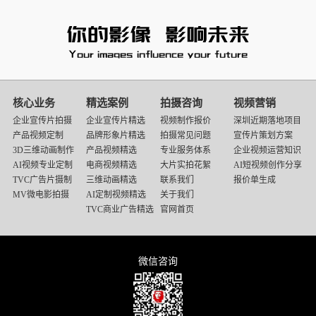
核心业务
精选案例
拍摄咨询
视频营销
企业宣传片拍摄
企业宣传片精选
视频制作报价
深圳近期落地项目
产品视频定制
品牌形象片精选
拍摄常见问题
宣传片策划方案
3D三维动画制作
产品视频精选
专业服务体系
企业视频运营知识
AI视频专业定制
电商视频精选
大片实拍花絮
AI短视频创作分享
TVC广告片摄制
三维动画精选
联系我们
报价单生成
MV微电影拍摄
AI定制视频精选
关于我们
TVC商业广告精选
官网首页
微信咨询