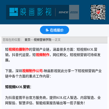
短视频拍摄制作的营销产业链
分类：视频营销学院
浏览：1836次
更新时间：
2019-06-28
🔗
分享到
微
博
Q
QQ
豆
知
📝
📝 在线报价
您现在的位置：
首页
>>
视频营销学院
>>正文
短
视频拍摄制作
的营销产业链，涵盖很多方面：短视频KOL营
销，抖音代运营，短
视频制作
，网红孵化，短视频营销可持续发
展。
下面，深圳
视频制作公司
-映画影视就此分享一下短视频营销产业
链中各个方面的重点工作内容：
短视频KOL营销：
为抖音星图平台官方服务商，提供KOL红人智选、内容智造、全
网智投、智慧评估、智能结案报告输出等一揽子服务！