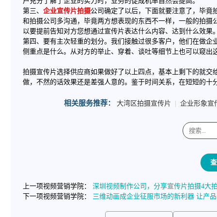
户充分了解了企业的实力时，业务的促成机率自然会提高。
第三、
企业宣传片拍摄
公司确定了以后，下面就要注意了，毕竟
和拍摄公司多沟通，毕竟两方想表现的东西不一样，一般的拍摄
以要提前告知对方您想通过宣传片表达什么内容、达到什么效果
第四、要有主次轻重的划分。我们接触过很多客户，他们在做企
侧重点是什么。从对方的举止、穿着、谈吐等细节上也可以窥出这家
拍摄宣传片选择供应商如果做好了以上四点，基本上剩下的就交
做，不然的话效果还是差强人意的。鉴于时间关系，在短短的十
相关服务推荐：
大湾区拍摄宣传片
|
企业形象宣
查
上一项视频营销学院：
深圳视频制作公司，分享宣传片拍摄4大
下一项视频营销学院：
三维动画成企业征服市场的新利器 让产