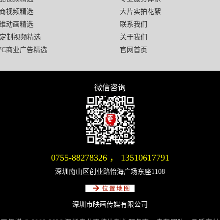
商视频精选
大片实拍花絮
维动画精选
联系我们
I定制视频精选
关于我们
VC商业广告精选
官网首页
微信咨询
微信号：13510617791
0755-88278326
，
13510617791
深圳南山区创业路怡海广场东座1108
深圳市映画传媒有限公司