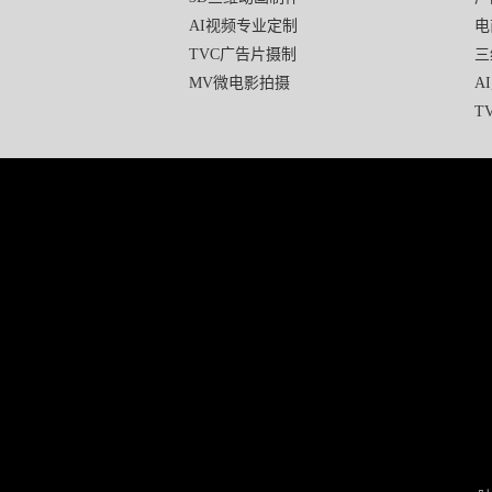
AI视频专业定制
电
TVC广告片摄制
三
MV微电影拍摄
A
T