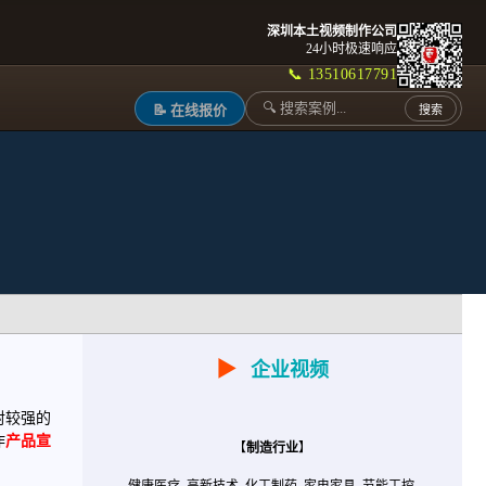
深圳本土视频制作公司
24小时极速响应
📞 13510617791
📝 在线报价
搜索
▶
企业视频
射较强的
作
产品宣
【
制造行业
】