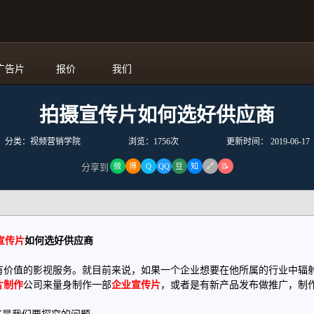
广告片
报价
我们
拍摄宣传片如何选好供应商
分类：视频营销学院
浏览：1756次
更新时间：
2019-06-17
🔗
分享到
微
博
Q
QQ
豆
知
📝
宣传片
如何选好供应商
有价值的影视服务。就目前来说，如果一个企业想要在他所属的行业中辐
片制作
公司来量身制作一部
企业宣传片
，或者是有新产品发布做推广，制