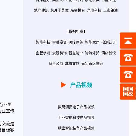
健康医疗
高新技术
化工制药
家电家具
节能工控
地产建筑
芯片半导体
精密模具
光电科技
上市路演
【
服务行业
】
智能科技
金融投资
医疗医美
智能家居
检测认证
企管学院
景观装饰
智慧物业
物流外贸
酒店餐饮
慈善公益
城市文旅
元宇宙区块链
▶
产品视频
行业里
数码消费电子产品视频
企业宣传
工业智能科技产品视频
的交流是
精密智能装备产品视频
当目标客