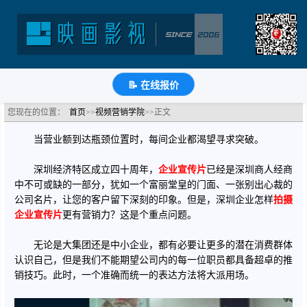
深圳企业怎样拍摄企业宣传片更有营销力？
分类：视频营销学院
浏览：1451次
更新时间：
2019-04-25
🔗
分享到
微
博
Q
QQ
豆
知
📝
📝 在线报价
您现在的位置：
首页
>>
视频营销学院
>>正文
当营业额到达瓶颈位置时，每间企业都渴望寻求突破。
深圳经济特区成立四十周年，
企业宣传片
已经是深圳商人经商
中不可或缺的一部分，犹如一个富丽堂皇的门面、一张别出心裁的
公司名片，让您的客户留下深刻的印象。但是，深圳企业怎样
拍摄
企业宣传片
更有营销力？这是个重点问题。
无论是大集团还是中小企业，都有必要让更多的潜在消费群体
认识自己，但是我们不能期望公司内的每一位职员都具备超卓的推
销技巧。此时，一个准确而统一的表达方法将大派用场。