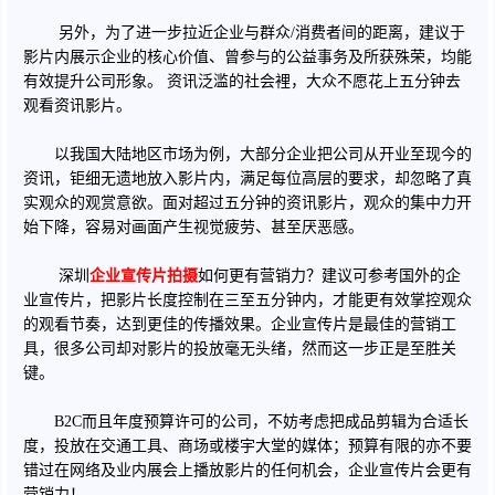
另外，为了进一步拉近企业与群众/消费者间的距离，建议于
影片内展示企业的核心价值、曾参与的公益事务及所获殊荣，均能
有效提升公司形象。 资讯泛滥的社会裡，大众不愿花上五分钟去
观看资讯影片。
以我国大陆地区市场为例，大部分企业把公司从开业至现今的
资讯，钜细无遗地放入影片内，满足每位高层的要求，却忽略了真
实观众的观赏意欲。面对超过五分钟的资讯影片，观众的集中力开
始下降，容易对画面产生视觉疲劳、甚至厌恶感。
深圳
企业宣传片拍摄
如何更有营销力？建议可参考国外的企
业宣传片，把影片长度控制在三至五分钟内，才能更有效掌控观众
的观看节奏，达到更佳的传播效果。企业宣传片是最佳的营销工
具，很多公司却对影片的投放毫无头绪，然而这一步正是至胜关
键。
B2C而且年度预算许可的公司，不妨考虑把成品剪辑为合适长
度，投放在交通工具、商场或楼宇大堂的媒体；预算有限的亦不要
错过在网络及业内展会上播放影片的任何机会，企业宣传片会更有
营销力！