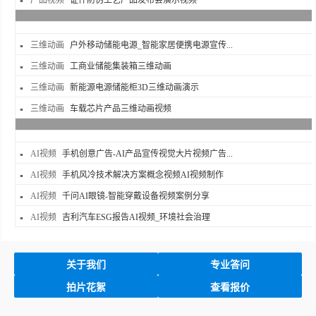
产品视频
证件防伪工艺产品发布会演示视频
三维动画
户外移动储能电源_智能家居便携电源宣传...
三维动画
工商业储能集装箱三维动画
三维动画
新能源电源储能柜3D三维动画演示
三维动画
车载芯片产品三维动画视频
AI视频
手机创意广告-AI产品宣传视觉大片视频广告...
AI视频
手机风冷技术解决方案概念视频AI视频制作
AI视频
千问AI眼镜-智能穿戴设备视频案例分享
AI视频
吉利汽车ESG报告AI视频_环境社会治理
关于我们
专业答问
拍片花絮
查看报价