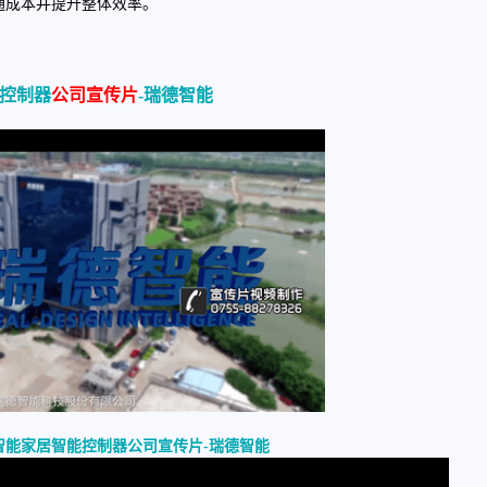
通成本并提升整体效率。
控制器
公司宣传片
-瑞德智能
智能家居智能控制器公司宣传片-瑞德智能