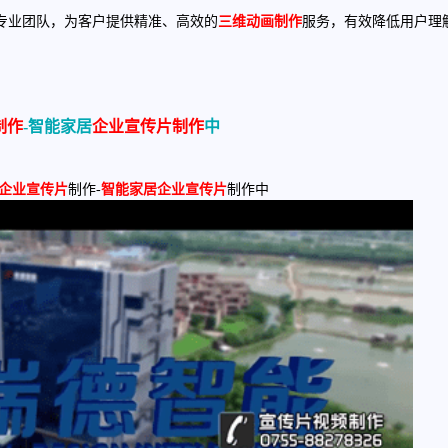
人专业团队，为客户提供精准、高效的
三维动画制作
服务，有效降低用户理
制作
-智能家居
企业宣传片制作
中
企业宣传片
制作-
智能家居企业宣传片
制作中