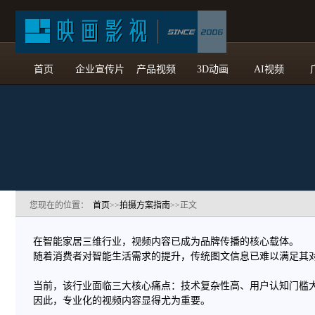
首页
企业宣传片
产品视频
3D动画
AI视频
您现在的位置：
首页
>>
拍摄方案指南
>>正文
在智能家居三维行业，视频内容已成为品牌传播的核心载体。
随着消费者对智能生活需求的提升，传统图文信息已难以满足其
当前，该行业面临三大核心痛点：技术复杂性高、用户认知门槛
因此，专业化的视频内容显得尤为重要。