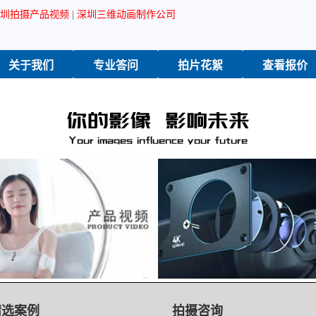
圳拍摄产品视频
|
深圳三维动画制作公司
关于我们
专业答问
拍片花絮
查看报价
精选案例
拍摄咨询