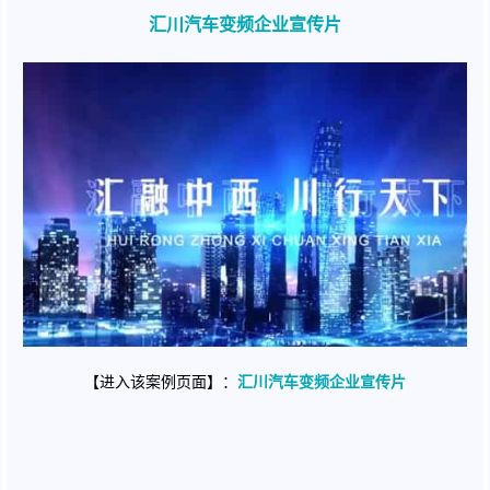
汇川汽车变频企业宣传片
【进入该案例页面】：
汇川汽车变频企业宣传片