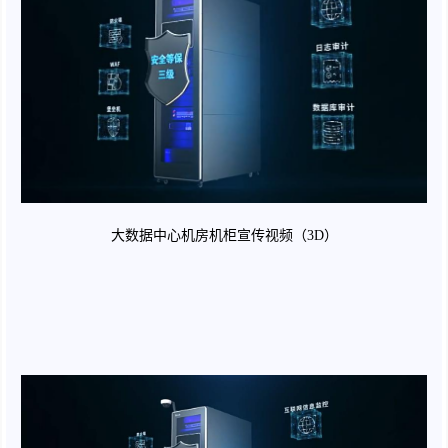
大数据中心机房机柜宣传视频（3D）