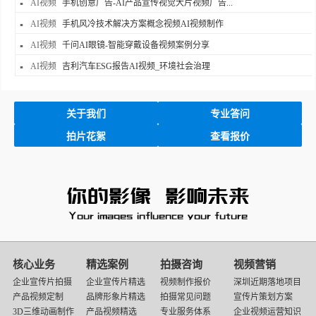
AI视频
手机创意广告-AI产品宣传视觉大片视频广告...
AI视频
手机风冷技术解决方案概念视频AI视频制作
AI视频
千问AI眼镜-智能穿戴设备视频案例分享
AI视频
吉利汽车ESG报告AI视频_环境社会治理
关于我们
专业答问
拍片花絮
查看报价
核心业务
精选案例
拍摄咨询
视频营销
企业宣传片拍摄
企业宣传片精选
视频制作报价
深圳近期落地项目
产品视频定制
品牌形象片精选
拍摄常见问题
宣传片策划方案
3D三维动画制作
产品视频精选
专业服务体系
企业视频运营知识