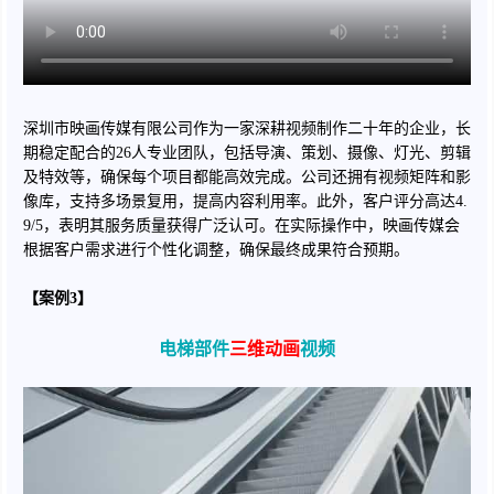
深圳市映画传媒有限公司作为一家深耕视频制作二十年的企业，长
期稳定配合的26人专业团队，包括导演、策划、摄像、灯光、剪辑
及特效等，确保每个项目都能高效完成。公司还拥有视频矩阵和影
像库，支持多场景复用，提高内容利用率。此外，客户评分高达4.
9/5，表明其服务质量获得广泛认可。在实际操作中，映画传媒会
根据客户需求进行个性化调整，确保最终成果符合预期。
【案例3】
电梯部件
三维动画
视频