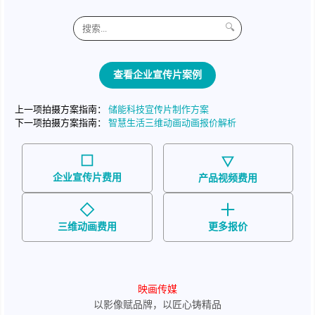
🔍
查看企业宣传片案例
上一项拍摄方案指南：
储能科技宣传片制作方案
下一项拍摄方案指南：
智慧生活三维动画动画报价解析
企业宣传片费用
产品视频费用
三维动画费用
更多报价
映画传媒
以影像赋品牌，以匠心铸精品