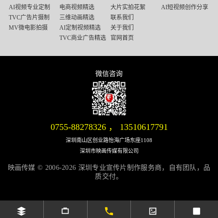
AI视频专业定制
电商视频精选
大片实拍花絮
AI短视频创作分享
TVC广告片摄制
三维动画精选
联系我们
MV微电影拍摄
AI定制视频精选
关于我们
TVC商业广告精选
官网首页
微信咨询
微信号：13510617791
0755-88278326
，
13510617791
深圳南山区创业路怡海广场东座1108
深圳市映画传媒有限公司
映画传媒 © 2006-2026 深圳专业宣传片制作服务商，自有团队，品
质交付。