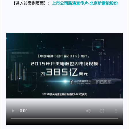
【进入该案例页面】：
上市公司路演宣传片-北京新雷能股份