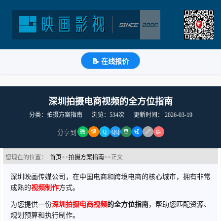
📝 在线报价
深圳拍摄电商视频的全方位指南
分类：拍摄方案指南
浏览：534次
更新时间：
2026-03-19
🔗
分享到
微
博
Q
QQ
豆
知
📝
您现在的位置：
首页
>>
拍摄方案指南
>>正文
深圳映画传媒公司，在
中国电商和跨境电商的核心城市，拥有非常
成熟的
视频制作
方式。
为您提供一份
深圳拍摄电商视频
的全方位指南
，帮助您匹配资源、
规划预算和执行制作。