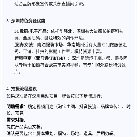
适合品牌形象宣传或头部直播间引流。
3. 深圳特色资源优势
3C数码/电子产品
：依托华强北，深圳有大量擅长拍摄科技
感、金属质感、酷炫特效的创作环境。
服装/女装
：
南油服装市场
、
华南城
附近有大量专门做服装走
秀、平铺、挂拍的影棚工作室，模特资源丰富。
跨境电商（亚马逊/TikTok）
：深圳是跨境电商之都，很多团
队专精于拍摄符合欧美审美的视频，有专门的外籍模特资源
库。
4. 拍摄流程建议
如果您准备在深圳启动项目，建议按以下步骤进行：
明确需求
：确定视频用途（淘宝主图、抖音投流、品牌宣传）、时
长、预算。
需求对接
：
提供产品卖点文档。
确认是否包含：脚本策划、模特、场地、道具、后期剪辑。