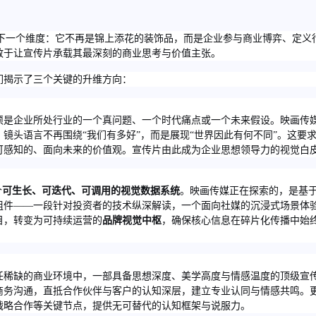
入下一个维度：它不再是锦上添花的装饰品，而是企业参与商业博弈、定义
否敢于让宣传片承载其最深刻的商业思考与价值主张。
们揭示了三个关键的升维方向：
须是企业所处行业的一个真问题、一个时代痛点或一个未来假设。映画传
。镜头语言不再围绕“我们有多好”，而是展现“世界因此有何不同”。这要
可感知的、面向未来的价值观。宣传片由此成为企业思想领导力的视觉白
个
可生长、可迭代、可调用的视觉数据系统
。映画传媒正在探索的，是基
组件——一段针对投资者的技术纵深解读，一个面向社媒的沉浸式场景体
目，转变为可持续运营的
品牌视觉中枢
，确保核心信息在碎片化传播中始
任稀缺的商业环境中，一部具备思想深度、美学高度与情感温度的顶级宣
商务沟通，直抵合作伙伴与客户的认知深层，建立专业认同与情感共鸣。
战略合作等关键节点，提供无可替代的认知框架与说服力。