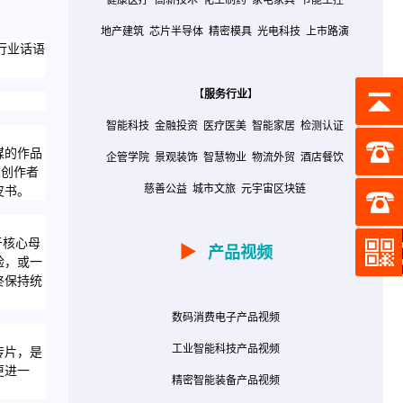
健康医疗
高新技术
化工制药
家电家具
节能工控
地产建筑
芯片半导体
精密模具
光电科技
上市路演
行业话语
【
服务行业
】
智能科技
金融投资
医疗医美
智能家居
检测认证
媒的作品
企管学院
景观装饰
智慧物业
物流外贸
酒店餐饮
求创作者
慈善公益
城市文旅
元宇宙区块链
皮书。
于核心母
▶
产品视频
验，或一
终保持统
数码消费电子产品视频
工业智能科技产品视频
传片，是
更进一
精密智能装备产品视频