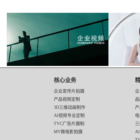
映
画
核心业务
传
媒
企业宣传片拍摄
企
底
产品视频定制
品
部
3D三维动画制作
产
导
航
AI视频专业定制
电
TVC广告片摄制
三
MV微电影拍摄
A
T