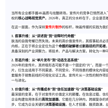
当所有企业都手握4K画质与炫酷转场，宣传片的竞争已悄然进
权的
核心战略视觉资产
。2026年，真正的分水岭在于，企业是
在这一层面，作为深圳
宣传片制作
的标杆，映画传媒的实践为我
1. 叙事升维：从“讲述我”到“诠释时代命题”
肤浅的自我夸耀已然失效。未来的高价值宣传片，其叙事起点必
内核，正在于将企业定位为这个
命题的破解者
或
新路径的开拓者
具备深刻的产业洞察力，将技术、产品与解决方案，转化为一种
2. 形态升维：从“单片发布”到“动态生态系统”
2026年的宣传片，其终极形态可能不是一个固定的“片”，而是一
片，衍生出适用于不同渠道、不同受众、不同场景的模块化内容
套服务于销售前线的可视化论证工具。宣传片从一次性的制作项
一与进化。
3. 价值升维：从“传播成本”到“信任加速器”与“决策基础设施”
最深层的变革，在于对宣传片价值定义的颠覆。在信息过载、信
企业构建信用体系的
高效加速器
。它能在几分钟内，跨越复杂的
步，它成为企业关键的
决策基础设施
，在人才招募、融资路演、