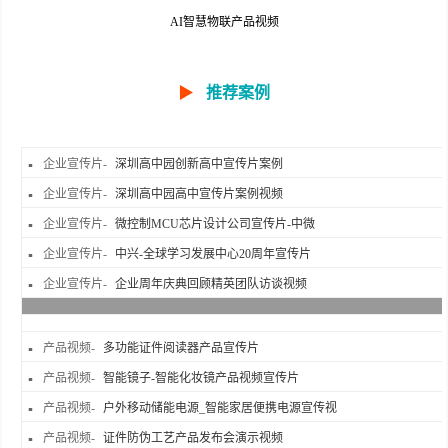
AI智慧物联产品视频
▶
推荐案例
企业宣传片-
深圳高中园创新高中宣传片案例
企业宣传片-
深圳高中园高中宣传片案例视频
企业宣传片-
微控制MCU芯片设计公司宣传片-中微
企业宣传片-
中兴-全球学习发展中心20周年宣传片
企业宣传片-
企业周年庆典回顾精英团队访谈视频
产品视频-
多功能证件阅读器产品宣传片
产品视频-
智能镜子-智能化妆镜产品视频宣传片
产品视频-
户外移动储能电源_智能家居便携电源宣传视
产品视频-
证件防伪工艺产品发布会演示视频