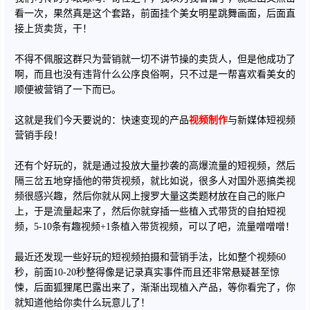
看一次，果然真是这个套路，前面挂个美女明星跳舞画面，后面直
接上货卖货，干！
不得不佩服这群只为营销就一切不讲节操的卖货人，但是他成功了
啊，而且也没有违背什么公序良俗啊，只不过是一帮喜欢看美女的
顺便被营销了一下而已。
这就是我们今天要说的：快速变现的产品
视频制作
与新媒体短视频
营销手段！
还有个好玩的，就是通过投放大量抄袭的高爆流量的短视频，然后
隔三岔五地穿插他的带货视频，就比如说，很多人对国外恶搞类视
频很感兴趣，然后你就从网上搜罗大量这类题材放在自己的账户
上，于是流量起来了，然后你就穿插一些植入式带货的自拍短视
频，5-10条有趣视频+1条植入带货视频，可以了吧，流量噌噌噌！
最近还发现一些好玩的短视频拍摄和营销手法，比如整个视频60
秒，前面10-20秒整得像是记录真实事件而且还非常悬疑甚至惊
悚，后面狐狸尾巴露出来了，渐渐出现植入产品，等你看完了，你
就知道他给你卖什么玩意儿了！