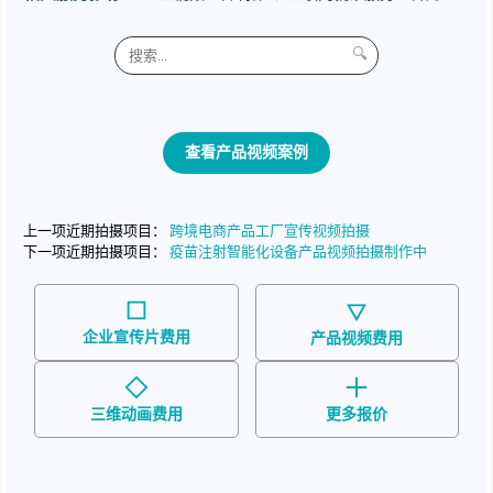
🔍
查看产品视频案例
上一项近期拍摄项目：
​跨境电商产品工厂宣传视频拍摄
下一项近期拍摄项目：
疫苗注射智能化设备产品视频拍摄制作中
企业宣传片费用
产品视频费用
三维动画费用
更多报价