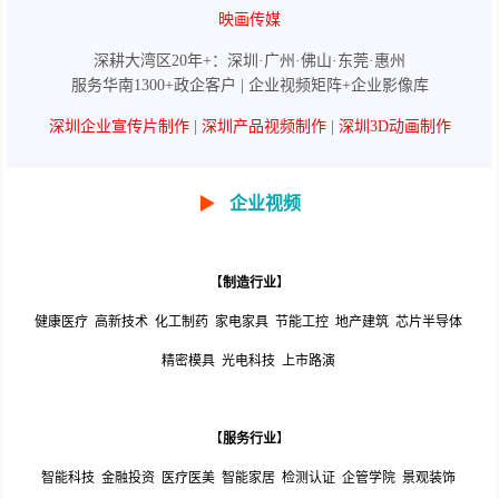
映画传媒
深耕大湾区20年+：深圳·广州·佛山·东莞·惠州
服务华南1300+政企客户 | 企业视频矩阵+企业影像库
深圳企业宣传片制作
|
深圳产品视频制作
|
深圳3D动画制作
▶
企业视频
【
制造行业
】
健康医疗
高新技术
化工制药
家电家具
节能工控
地产建筑
芯片半导体
精密模具
光电科技
上市路演
【
服务行业
】
智能科技
金融投资
医疗医美
智能家居
检测认证
企管学院
景观装饰