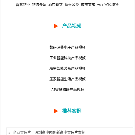
智慧物业
物流外贸
酒店餐饮
慈善公益
城市文旅
元宇宙区块链
▶
产品视频
数码消费电子产品视频
工业智能科技产品视频
精密智能装备产品视频
居家智能生活产品视频
AI智慧物联产品视频
▶
推荐案例
企业宣传片-
深圳高中园创新高中宣传片案例