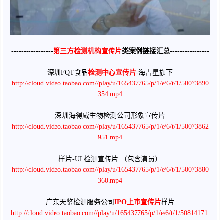
-----------------
第三方检测机构宣传片
类案例链接汇总
----------------
深圳FQT食品
检测中心宣传片
-海吉星旗下
http://cloud.video.taobao.com//play/u/165437765/p/1/e/6/t/1/50073890
354.mp4
深圳海得威生物检测公司形象宣传片
http://cloud.video.taobao.com//play/u/165437765/p/1/e/6/t/1/50073862
951.mp4
样片-UL检测宣传片 （包含演员）
http://cloud.video.taobao.com//play/u/165437765/p/1/e/6/t/1/50073880
360.mp4
广东天鉴检测服务公司
IPO上市宣传片
样片
http://cloud.video.taobao.com//play/u/165437765/p/1/e/6/t/1/50814171.