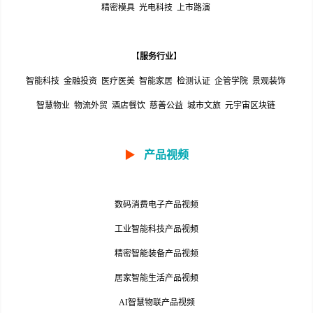
精密模具
光电科技
上市路演
【
服务行业
】
智能科技
金融投资
医疗医美
智能家居
检测认证
企管学院
景观装饰
智慧物业
物流外贸
酒店餐饮
慈善公益
城市文旅
元宇宙区块链
▶
产品视频
数码消费电子产品视频
工业智能科技产品视频
精密智能装备产品视频
居家智能生活产品视频
AI智慧物联产品视频