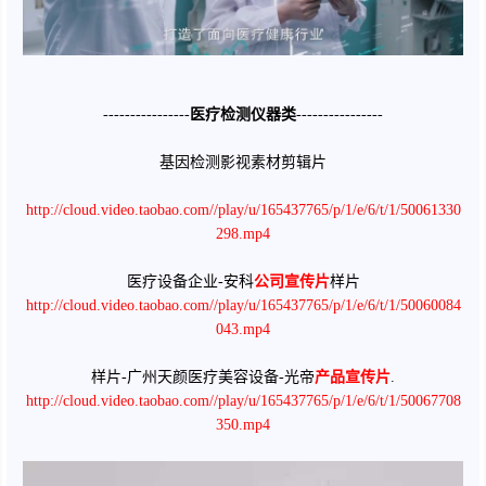
----------------
医疗检测仪器类
----------------
基因检测影视素材剪辑片
http://cloud.video.taobao.com//play/u/165437765/p/1/e/6/t/1/50061330
298.mp4
医疗设备企业-安科
公司宣传片
样片
http://cloud.video.taobao.com//play/u/165437765/p/1/e/6/t/1/50060084
043.mp4
样片-广州天颜医疗美容设备-光帝
产品宣传片
.
http://cloud.video.taobao.com//play/u/165437765/p/1/e/6/t/1/50067708
350.mp4