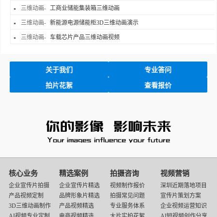
三维动画-
工商业储能集装箱三维动画
三维动画-
新能源电源储能柜3D三维动画演示
三维动画-
车载芯片产品三维动画视频
关于我们
专业答问
拍片花絮
查看报价
核心业务
精选案例
拍摄咨询
视频营销
企业宣传片拍摄
企业宣传片精选
视频制作报价
深圳近期落地项目
产品视频定制
品牌形象片精选
拍摄常见问题
宣传片策划方案
3D三维动画制作
产品视频精选
专业服务体系
企业视频运营知识
AI视频专业定制
电商视频精选
大片实拍花絮
AI短视频创作分享