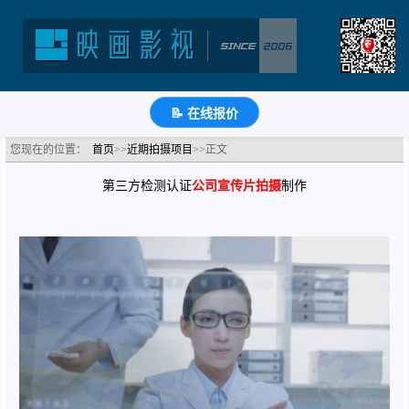
第三方检测认证公司宣传片拍摄制作
分类：近期拍摄项目
浏览：2103次
更新时间：
2026-04-19
🔗
分享到
微
博
Q
QQ
豆
知
📝
📝 在线报价
您现在的位置：
首页
>>
近期拍摄项目
>>正文
第三方检测认证
公司宣传片拍摄
制作