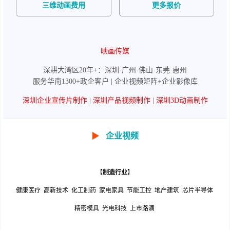
三维动画费用
更多报价
映画传媒
深耕大湾区20年+：深圳·广州·佛山·东莞·惠州
服务华南1300+政企客户 | 企业视频矩阵+企业影像库
深圳企业宣传片制作
|
深圳产品视频制作
|
深圳3D动画制作
▶
企业视频
【
制造行业
】
健康医疗
高新技术
化工制药
家电家具
节能工控
地产建筑
芯片半导体
精密模具
光电科技
上市路演