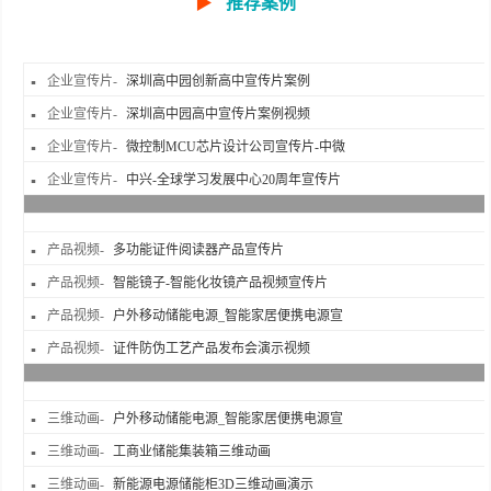
▶
推荐案例
企业宣传片-
深圳高中园创新高中宣传片案例
企业宣传片-
深圳高中园高中宣传片案例视频
企业宣传片-
微控制MCU芯片设计公司宣传片-中微
企业宣传片-
中兴-全球学习发展中心20周年宣传片
产品视频-
多功能证件阅读器产品宣传片
产品视频-
智能镜子-智能化妆镜产品视频宣传片
产品视频-
户外移动储能电源_智能家居便携电源宣
产品视频-
证件防伪工艺产品发布会演示视频
三维动画-
户外移动储能电源_智能家居便携电源宣
三维动画-
工商业储能集装箱三维动画
三维动画-
新能源电源储能柜3D三维动画演示