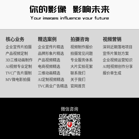
映
画
核心业务
精选案例
拍摄咨询
视频营销
传
企业宣传片拍摄
企业宣传片精选
视频制作报价
深圳近期落地项目
媒
产品视频定制
品牌形象片精选
拍摄常见问题
宣传片策划方案
底
3D三维动画制作
产品视频精选
专业服务体系
企业视频运营知识
部
AI视频专业定制
电商视频精选
大片实拍花絮
AI短视频创作分享
导
TVC广告片摄制
三维动画精选
联系我们
报价单生成
航
MV微电影拍摄
AI定制视频精选
关于我们
TVC商业广告精选
官网首页
微信咨询
微信号：13510617791