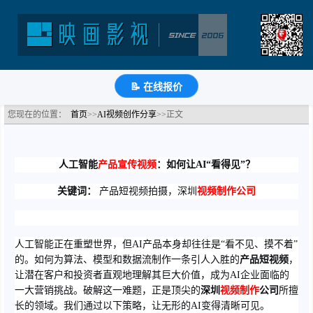
人工智能产品宣传视频：如何让AI“看得见”？
分类：AI视频创作分享
浏览：1003次
更新时间：
2026-05-08
🔗
分享到
微
博
Q
QQ
豆
知
📝
📝 在线报价
您现在的位置：
首页
>>
AI视频创作分享
>>正文
人工智能
产品宣传视频
：如何让AI“看得见”？
关键词：
产品短视频拍摄，深圳
视频制作公司
人工智能正在重塑世界，但AI产品本身却往往是“看不见、摸不着”
的。如何为算法、模型和数据流制作一条引人入胜的
产品短视频
，
让潜在客户和投资者直观地理解其巨大价值，成为AI企业面临的
一大营销挑战。破解这一难题，正是顶尖的
深圳
视频制作
公司
所擅
长的领域。我们通过以下策略，让无形的AI变得清晰可见。