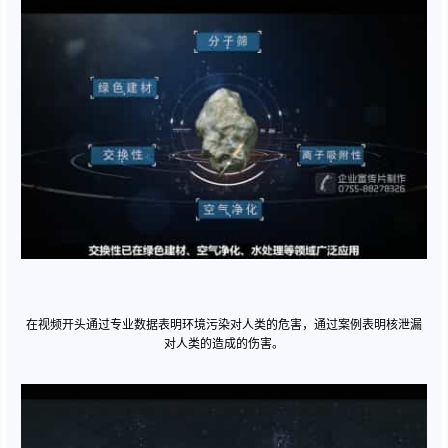
在视频开头通过专业数据表明环境污染对人类的危害，通过案例表明核泄漏
对人类的造成的伤害。