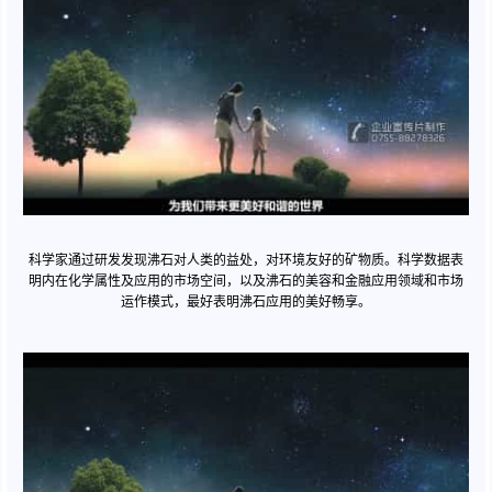
科学家通过研发发现沸石对人类的益处，对环境友好的矿物质。科学数据表
明内在化学属性及应用的市场空间，以及沸石的美容和金融应用领域和市场
运作模式，最好表明沸石应用的美好畅享。