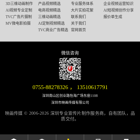
底
3D三维动画制作
产品视频精选
专业服务体系
企业视频运营知识
部
AI视频专业定制
电商视频精选
大片实拍花絮
AI短视频创作分享
导
TVC广告片摄制
三维动画精选
联系我们
报价单生成
航
MV微电影拍摄
AI定制视频精选
关于我们
TVC商业广告精选
官网首页
微信咨询
微信号：13510617791
0755-88278326
，
13510617791
深圳南山区创业路怡海广场东座1108
深圳市映画传媒有限公司
映画传媒 © 2006-2026 深圳专业宣传片制作服务商，自有团队，品
质交付。