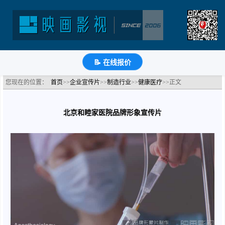
北京和睦家医院形象宣传片
分类：健康医疗公司宣传片
浏览：2433次
更新时间：
2018-01-11
🔗
分享到
微
博
Q
QQ
豆
知
📝
📝 在线报价
您现在的位置：
首页
>>
企业宣传片
>>
制造行业
>>
健康医疗
>>正文
北京和睦家医院品牌形象宣传片