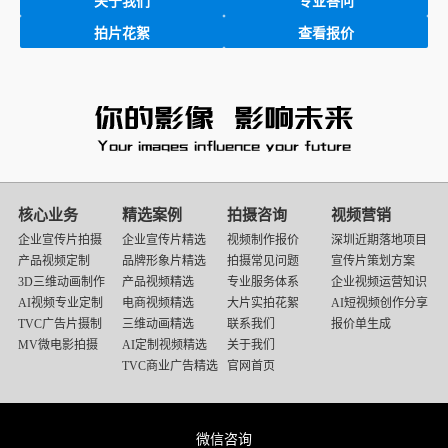
关于我们
专业答问
拍片花絮
查看报价
映
画
核心业务
精选案例
拍摄咨询
视频营销
传
企业宣传片拍摄
企业宣传片精选
视频制作报价
深圳近期落地项目
媒
产品视频定制
品牌形象片精选
拍摄常见问题
宣传片策划方案
底
3D三维动画制作
产品视频精选
专业服务体系
企业视频运营知识
部
AI视频专业定制
电商视频精选
大片实拍花絮
AI短视频创作分享
导
TVC广告片摄制
三维动画精选
联系我们
报价单生成
航
MV微电影拍摄
AI定制视频精选
关于我们
TVC商业广告精选
官网首页
微信咨询