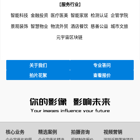
【
服务行业
】
智能科技
金融投资
医疗医美
智能家居
检测认证
企管学院
景观装饰
智慧物业
物流外贸
酒店餐饮
慈善公益
城市文旅
元宇宙区块链
关于我们
专业答问
拍片花絮
查看报价
映
画
核心业务
精选案例
拍摄咨询
视频营销
传
企业宣传片拍摄
企业宣传片精选
视频制作报价
深圳近期落地项目