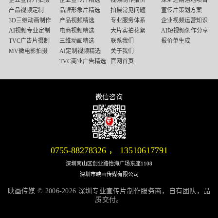
媒
产品视频定制
品牌形象片精选
拍摄常见问题
宣传片策划方案
底
3D三维动画制作
产品视频精选
专业服务体系
企业视频运营知识
部
AI视频专业定制
电商视频精选
大片实拍花絮
AI短视频创作分享
导
TVC广告片摄制
三维动画精选
联系我们
报价单生成
航
MV微电影拍摄
AI定制视频精选
关于我们
TVC商业广告精选
官网首页
微信咨询
微信号：13510617791
0755-88278326
，
13510617791
深圳南山区创业路怡海广场东座1108
深圳市映画传媒有限公司
映画传媒 © 2006-2026 深圳专业宣传片制作服务商，自有团队，品
质交付。