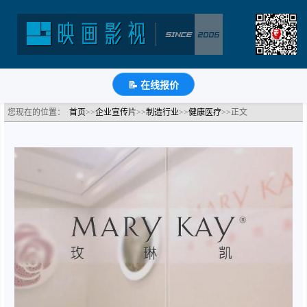
智能制造工厂宣传视频-玫琳凯-工厂流程视频
分类：健康医疗公司宣传片
浏览：3849次
更新时间：
2026-05-12
🔗
分享到
微
博
Q
QQ
豆
知
📝
📝 在线报价
您现在的位置：
首页
>>
企业宣传片
>>
制造行业
>>
健康医疗
>>正文