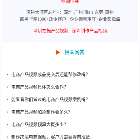
映画传媒
深耕大湾区20年+：深圳·广州·佛山·东莞·惠州
服务华南1300+政企客户 | 企业视频矩阵+企业影像库
深圳拍摄产品视频
|
深圳制作产品视频
▶
相关问答
电商产品视频成品提交后还能帮修改吗？
电商产品视频具体怎么合作？
能看看你们做过的电商产品视频案例吗？
电商产品视频加急制作要多久？
电商产品视频预算大概多少？
制作跨境电商视频，客户方需要提前准备...