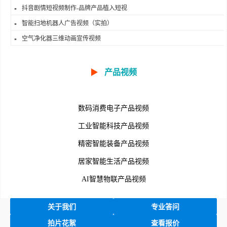
抖音剧情短视频制作-品牌产品植入短视
智能扫地机器人广告视频（实拍）
空气净化器三维动画宣传视频
▶
产品视频
数码消费电子产品视频
工业智能科技产品视频
精密智能装备产品视频
居家智能生活产品视频
AI智慧物联产品视频
关于我们
专业答问
拍片花絮
查看报价