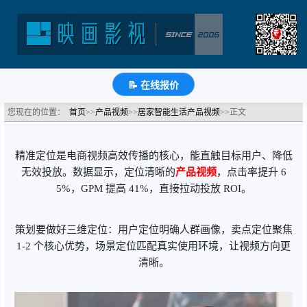
深圳电商视频拍摄_产品主图视频制作
分类：居家智能生活产品视频
浏览：896次
更新时间：
2026-03-24
🔗
分享到
微
博
Q
QQ
豆
知
📝
📝 在线报价
您现在的位置：
首页
>>
产品视频
>>
居家智能生活产品视频
>>正文
精准定位是电商视频高效传播的核心，能直触目标用户、降低
无效投放。数据显示，定位清晰的
产品视频
，点击率提升 6
5%，GPM 提高 41%，直接拉动投放 ROI。
策划要做好三维定位：用户定位明确人群画像，卖点定位聚焦
1-2 个核心优势，场景定位匹配真实使用环境，让视频方向更
清晰。