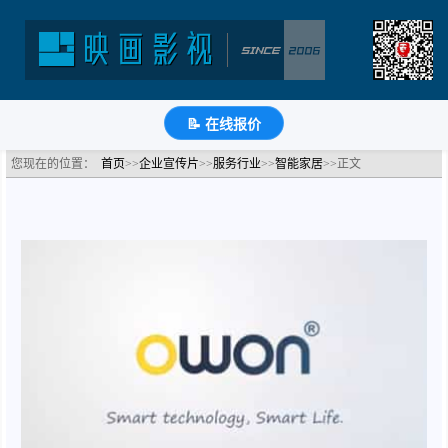
智能家居系统-厦门欧万智能家居宣传片
分类：智能家居公司宣传片
浏览：3299次
更新时间：
2021-08-11
🔗
分享到
微
博
Q
QQ
豆
知
📝
📝 在线报价
您现在的位置：
首页
>>
企业宣传片
>>
服务行业
>>
智能家居
>>正文