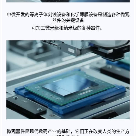
中微开发的等离子体刻蚀设备和化学薄膜设备是制造各种微观
器件的关键设备
可加工微米级和纳米级的各种器件。
微观器件是现代数码产业的基础，它们正在改变人类的生产方