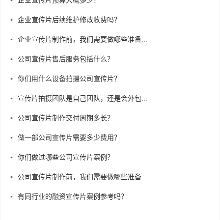
企业宣传片预算大概多少？
企业宣传片后续维护修改收费吗？
企业宣传片制作前，我们需要做哪些准备...
公司宣传片售后服务包括什么？
你们用什么设备拍摄公司宣传片？
宣传片拍摄团队是自己团队，还是会外包...
公司宣传片制作交付周期多长？
做一部公司宣传片需要多少费用？
你们做过哪些公司宣传片案例？
公司宣传片制作前，我们需要做哪些准备...
有同行业的融资宣传片案例参考吗？