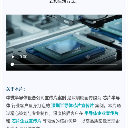
式和生活方式。
关于本片：
中微半导体设备公司宣传片案例
是深圳映画传媒为
芯片半导
体
行业客户量身打造的
深圳半导体芯片宣传片
案例。本片通
过精心策划与专业制作，深度挖掘客户在
半导体企业宣传片
和
芯片企业宣传片
等领域的核心优势，以高品质影像呈现企