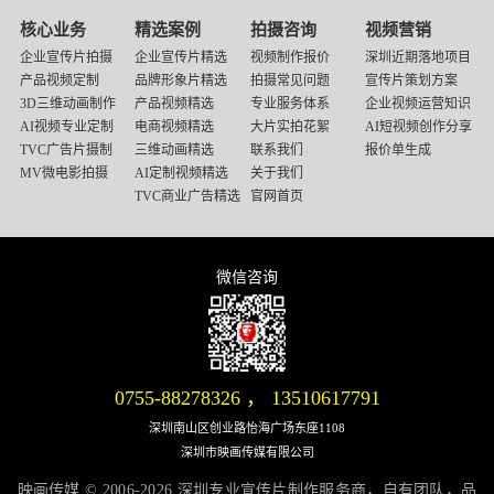
映
画
核心业务
精选案例
拍摄咨询
视频营销
传
企业宣传片拍摄
企业宣传片精选
视频制作报价
深圳近期落地项目
媒
产品视频定制
品牌形象片精选
拍摄常见问题
宣传片策划方案
底
3D三维动画制作
产品视频精选
专业服务体系
企业视频运营知识
部
AI视频专业定制
电商视频精选
大片实拍花絮
AI短视频创作分享
导
TVC广告片摄制
三维动画精选
联系我们
报价单生成
航
MV微电影拍摄
AI定制视频精选
关于我们
TVC商业广告精选
官网首页
微信咨询
微信号：13510617791
0755-88278326
，
13510617791
深圳南山区创业路怡海广场东座1108
深圳市映画传媒有限公司
映画传媒 © 2006-2026 深圳专业宣传片制作服务商，自有团队，品